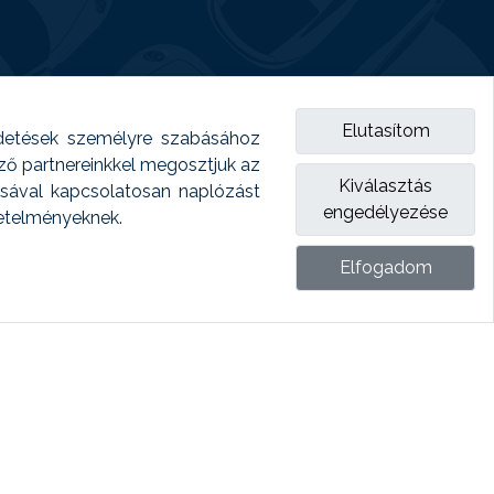
Elutasítom
detések személyre szabásához
emző partnereinkkel megosztjuk az
Kiválasztás
ásával kapcsolatosan naplózást
engedélyezése
vetelményeknek.
Elfogadom
ket.