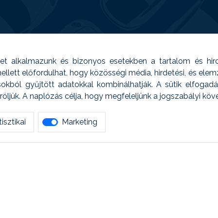
t alkalmazunk és bizonyos esetekben a tartalom és hir
 Emellett előfordulhat, hogy közösségi média, hirdetési, és el
sokból gyűjtött adatokkal kombinálhatják. A sütik elfogad
ljük. A naplózás célja, hogy megfeleljünk a jogszabályi kö
isztikai
Marketing
tetszett amit olvastál, ne habozz, keress meg min
AUTOREG - Egyéb szolgáltatások