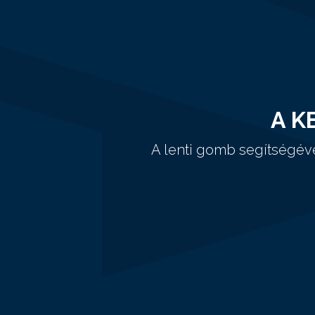
A K
A lenti gomb segítségév