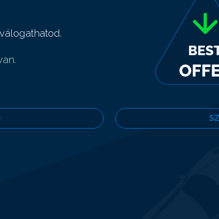
válogathatod.
van.
Ó
S