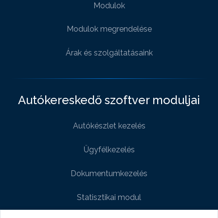
Modulok
Modulok megrendelése
Árak és szolgáltatásaink
Autókereskedő szoftver moduljai
Autókészlet kezelés
Ügyfélkezelés
Dokumentumkezelés
Statisztikai modul