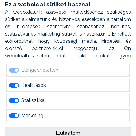
Weboldal modul
Ez a weboldal sütiket használ
A weboldalunk alapvető működéséhez szükséges
Fényképtár extra modul
sütiket alkalmazunk és bizonyos esetekben a tartalom
és hirdetések személyre szabásához beállítás,
Autómosó modul
statisztikai és marketing sütiket is használunk. Emellett
előfordulhat, hogy közösségi média, hirdetési, és
Feladatütemezés
elemző partnereinkkel megosztjuk az Ön
weboldalhasználati adatait, akik azokat egyéb
Készletfinanszírozás
forrásokból gyűjtött adatokkal kombinálhatják. A sütik
Elengedhetetlen
elfogadásával kapcsolatosan naplózást végzünk és
ezen adatokat 6 hónap után automatikusan töröljük. A
naplózás célja, hogy megfeleljünk a jogszabályi
Beállítások
követelményeknek.
Statisztikai
Marketing
Több mint szoftver
Elutasítom