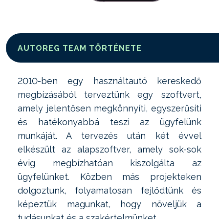
AUTOREG TEAM TÖRTÉNETE
2010-ben egy használtautó kereskedő
megbízásából terveztünk egy szoftvert,
amely jelentősen megkönnyíti, egyszerűsíti
és hatékonyabbá teszi az ügyfelünk
munkáját. A tervezés után két évvel
elkészült az alapszoftver, amely sok-sok
évig megbízhatóan kiszolgálta az
ügyfelünket. Közben más projekteken
dolgoztunk, folyamatosan fejlődtünk és
képeztük magunkat, hogy növeljük a
tudásunkat és a szakértelmünket.