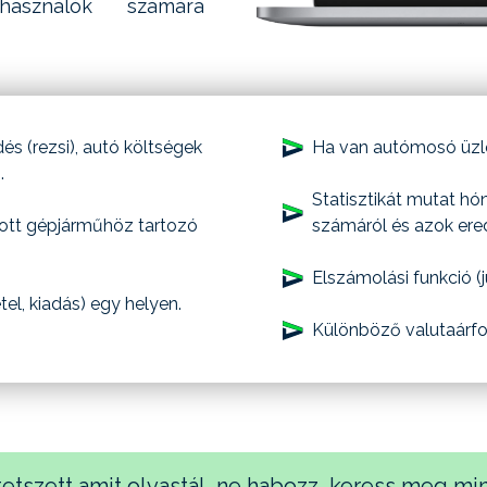
asználók számára
és (rezsi), autó költségek
Ha van autómosó üzlet
.
Statisztikát mutat hó
dott gépjárműhöz tartozó
számáról és azok ere
Elszámolási funkció (
tel, kiadás) egy helyen.
Különböző valutaárfo
tetszett amit olvastál, ne habozz, keress meg min