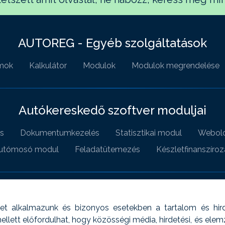
AUTOREG - Egyéb szolgáltatások
mok
Kalkulátor
Modulok
Modulok megrendelése
Autókereskedő szoftver moduljai
s
Dokumentumkezelés
Statisztikai modul
Webold
utómosó modul
Feladatütemezés
Készletfinanszíroz
t alkalmazunk és bizonyos esetekben a tartalom és hir
 Emellett előfordulhat, hogy közösségi média, hirdetési, és el