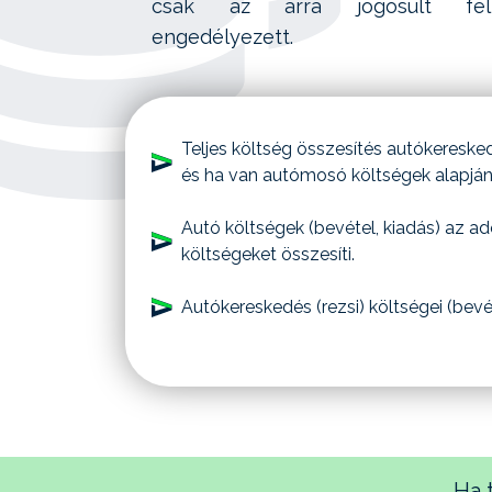
csak az arra jogosult felh
engedélyezett.
Teljes költség összesítés autókeresked
és ha van autómosó költségek alapján
Autó költségek (bevétel, kiadás) az a
költségeket összesíti.
Autókereskedés (rezsi) költségei (bevé
Ha 