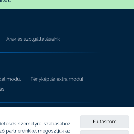
Árak és szolgáltatásaink
al modul
Fényképtár extra modul
ás
Elutasítom
detések személyre szabásához
emző partnereinkkel megosztjuk az