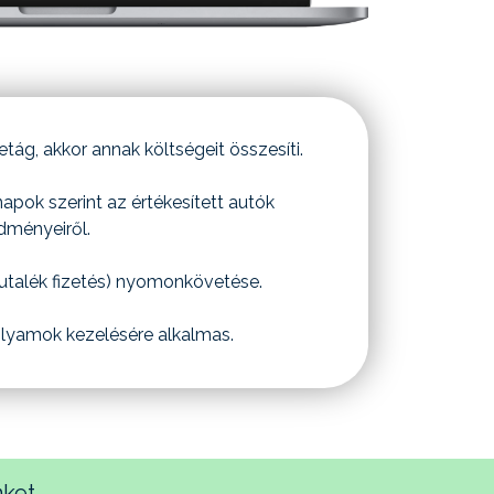
ág, akkor annak költségeit összesíti.
napok szerint az értékesített autók
dményeiről.
jutalék fizetés) nyomonkövetése.
lyamok kezelésére alkalmas.
ket.