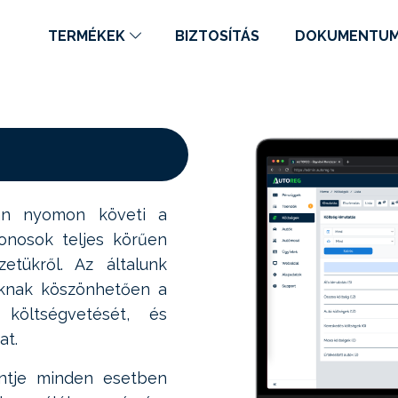
TERMÉKEK
BIZTOSÍTÁS
DOKUMENTU
óan nyomon követi a
jdonosok teljes körűen
zetükről. Az általunk
toknak köszönhetően a
 költségvetését, és
at.
intje minden esetben