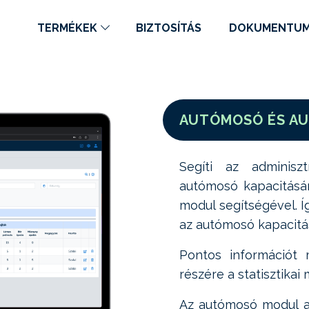
TERMÉKEK
BIZTOSÍTÁS
DOKUMENTU
AUTÓMOSÓ ÉS A
Segíti az adminisz
autómosó kapacitásár
modul segítségével. Í
az autómosó kapacitá
Pontos információt 
részére a statisztikai 
Az autómosó modul az