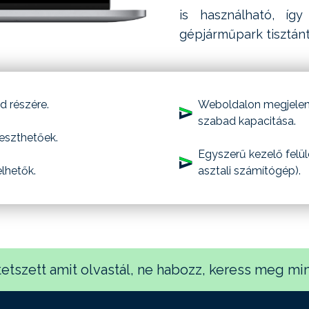
is használható, íg
gépjárműpark tisztánt
d részére.
Weboldalon megjelen
szabad kapacitása.
eszthetőek.
Egyszerű kezelő felül
lhetők.
asztali számítógép).
tetszett amit olvastál, ne habozz, keress meg min