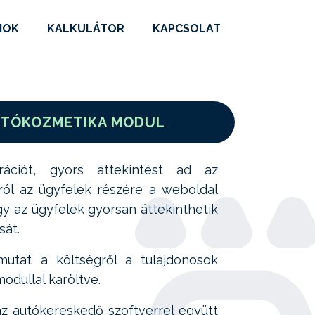
MOK
KALKULÁTOR
KAPCSOLAT
UTÓKOZMETIKA MODUL
trációt, gyors áttekintést ad az
ól az ügyfelek részére a weboldal
gy az ügyfelek gyorsan áttekinthetik
sát.
mutat a költségről a tulajdonosok
modullal karöltve.
 autókereskedő szoftverrel együtt