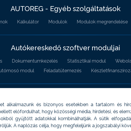
AUTOREG - Egyéb szolgáltatások
mok
Kalkulátor
Modulok
Modulok megrendelése
Autókereskedő szoftver moduljai
s
Dokumentumkezelés
Statisztikai modul
Webold
utómosó modul
Feladatütemezés
Készletfinanszíroz
t alkalmazunk és bizonyos esetekben a tartalom és hir
 Emellett előfordulhat, hogy közösségi média, hirdetési, és el
sokból gyűjtött adatokkal kombinálhatják. A sütik elfogad
ljük. A naplózás célja, hogy megfeleljünk a jogszabályi kö