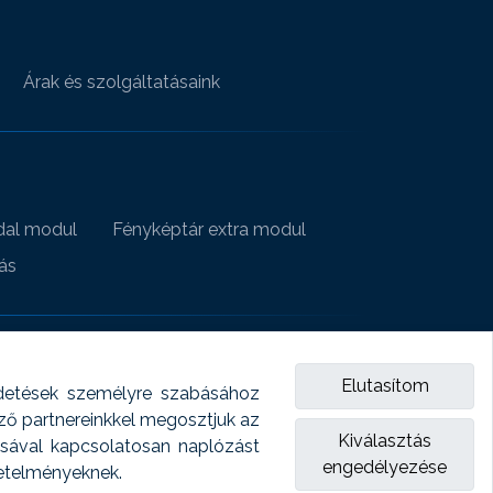
Árak és szolgáltatásaink
al modul
Fényképtár extra modul
ás
Elutasítom
detések személyre szabásához
emző partnereinkkel megosztjuk az
Kiválasztás
Több mint szoftver
ásával kapcsolatosan naplózást
engedélyezése
vetelményeknek.