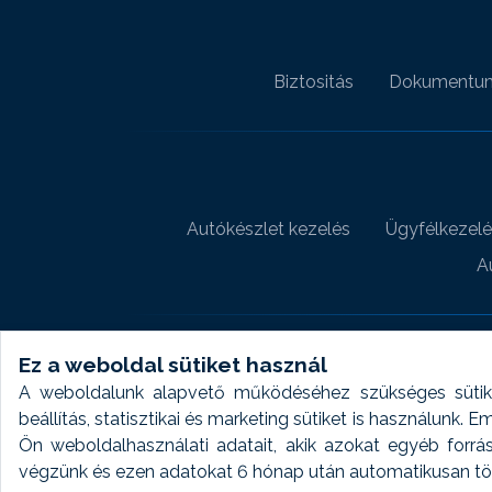
Biztositás
Dokumentu
Autókészlet kezelés
Ügyfélkezelé
A
Ez a weboldal sütiket használ
A weboldalunk alapvető működéséhez szükséges sütike
beállítás, statisztikai és marketing sütiket is használunk.
Ön weboldalhasználati adatait, akik azokat egyéb forrá
végzünk és ezen adatokat 6 hónap után automatikusan törö