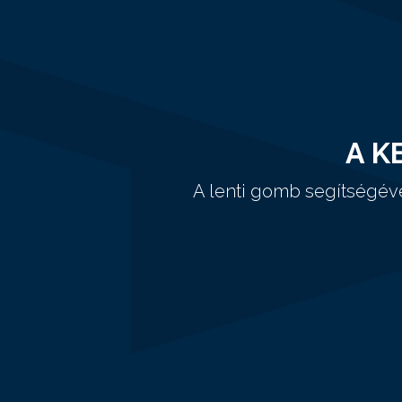
A K
A lenti gomb segítségév