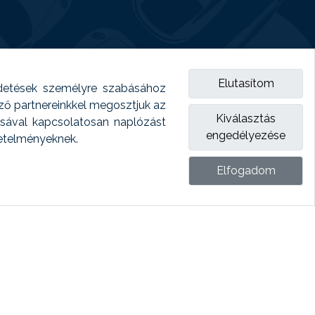
Elutasítom
detések személyre szabásához
emző partnereinkkel megosztjuk az
Kiválasztás
ásával kapcsolatosan naplózást
engedélyezése
vetelményeknek.
Elfogadom
ket.