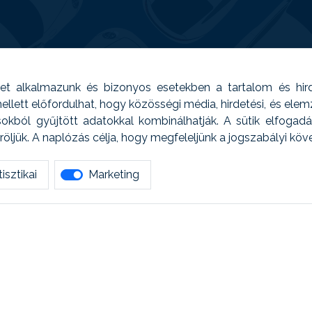
t alkalmazunk és bizonyos esetekben a tartalom és hir
 Emellett előfordulhat, hogy közösségi média, hirdetési, és el
sokból gyűjtött adatokkal kombinálhatják. A sütik elfogad
ljük. A naplózás célja, hogy megfeleljünk a jogszabályi kö
isztikai
Marketing
tetszett amit olvastál, ne habozz, keress meg min
AUTOREG - Egyéb szolgáltatások