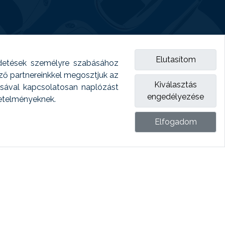
Elutasítom
detések személyre szabásához
emző partnereinkkel megosztjuk az
Kiválasztás
ásával kapcsolatosan naplózást
engedélyezése
vetelményeknek.
Elfogadom
ket.