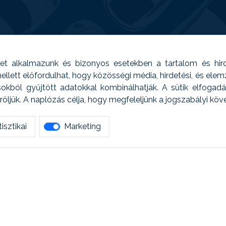
t alkalmazunk és bizonyos esetekben a tartalom és hir
 Emellett előfordulhat, hogy közösségi média, hirdetési, és el
sokból gyűjtött adatokkal kombinálhatják. A sütik elfogad
ljük. A naplózás célja, hogy megfeleljünk a jogszabályi kö
isztikai
Marketing
tetszett amit olvastál, ne habozz, keress meg min
AUTOREG - Egyéb szolgáltatások