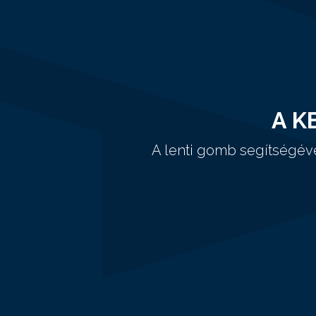
A K
A lenti gomb segítségév