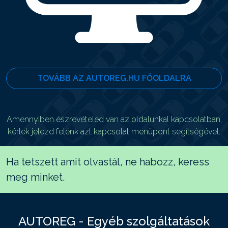
TOVÁBB AZ AUTOREG.HU FŐOLDALRA
Amennyiben észrevételed van az oldalunkal kapcsolatban,
kérlek jelezd felénk azt kapcsolat menüpont segítségével.
Ha tetszett amit olvastál, ne habozz, keress
meg minket.
AUTOREG - Egyéb szolgáltatások