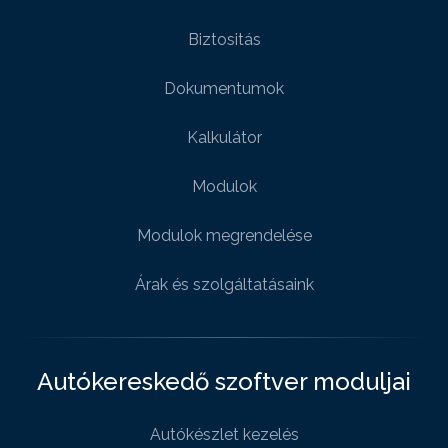
Biztositás
Dokumentumok
Kalkulátor
Modulok
Modulok megrendelése
Árak és szolgáltatásaink
Autókereskedő szoftver moduljai
Autókészlet kezelés