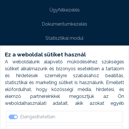
Ügyfélkezelés
Dokumentumkezelés
Statisztikai modul
Weboldal modul
Ez a weboldal sütiket használ
A weboldalunk alapvető működéséhez szükséges
Fényképtár extra modul
sütiket alkalmazunk és bizonyos esetekben a tartalom
és hirdetések személyre szabásához beállítás,
Autómosó modul
statisztikai és marketing sütiket is használunk. Emellett
előfordulhat, hogy közösségi média, hirdetési, és
Feladatütemezés
elemző partnereinkkel megosztjuk az Ön
weboldalhasználati adatait, akik azokat egyéb
Készletfinanszírozás
forrásokból gyűjtött adatokkal kombinálhatják. A sütik
Elengedhetetlen
elfogadásával kapcsolatosan naplózást végzünk és
ezen adatokat 6 hónap után automatikusan töröljük. A