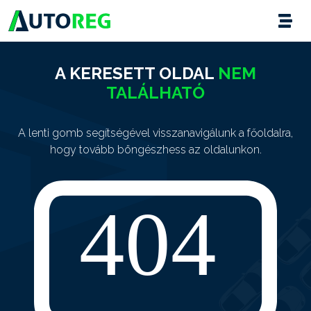
A KERESETT OLDAL
NEM
TALÁLHATÓ
A lenti gomb segítségével visszanavigálunk a főoldalra,
hogy tovább böngészhess az oldalunkon.