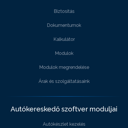
Biztositás
Dokumentumok
Kalkulátor
Modulok
Modulok megrendelése
Árak és szolgáltatásaink
Autókereskedő szoftver moduljai
Autókészlet kezelés