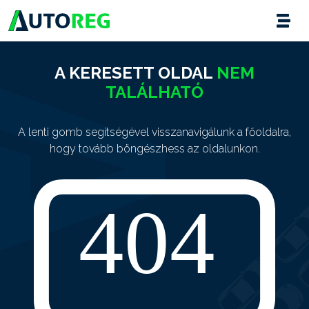
A KERESETT OLDAL
NEM
TALÁLHATÓ
A lenti gomb segítségével visszanavigálunk a főoldalra,
hogy tovább böngészhess az oldalunkon.