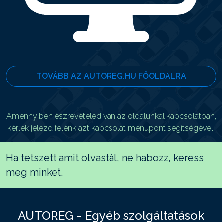
TOVÁBB AZ AUTOREG.HU FŐOLDALRA
Amennyiben észrevételed van az oldalunkal kapcsolatban,
kérlek jelezd felénk azt kapcsolat menüpont segítségével.
Ha tetszett amit olvastál, ne habozz, keress
meg minket.
AUTOREG - Egyéb szolgáltatások