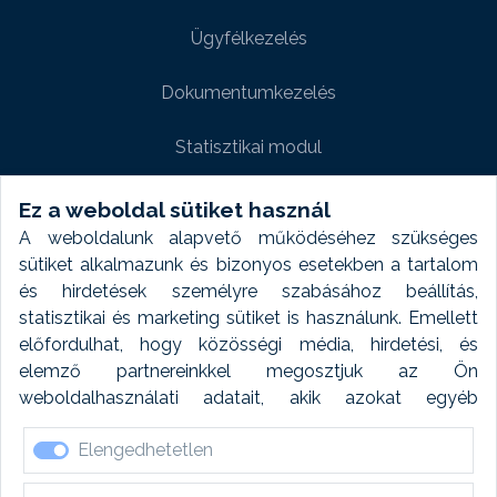
Ügyfélkezelés
Dokumentumkezelés
Statisztikai modul
Weboldal modul
Ez a weboldal sütiket használ
A weboldalunk alapvető működéséhez szükséges
Fényképtár extra modul
sütiket alkalmazunk és bizonyos esetekben a tartalom
és hirdetések személyre szabásához beállítás,
Autómosó modul
statisztikai és marketing sütiket is használunk. Emellett
előfordulhat, hogy közösségi média, hirdetési, és
Feladatütemezés
elemző partnereinkkel megosztjuk az Ön
weboldalhasználati adatait, akik azokat egyéb
Készletfinanszírozás
forrásokból gyűjtött adatokkal kombinálhatják. A sütik
Elengedhetetlen
elfogadásával kapcsolatosan naplózást végzünk és
ezen adatokat 6 hónap után automatikusan töröljük. A