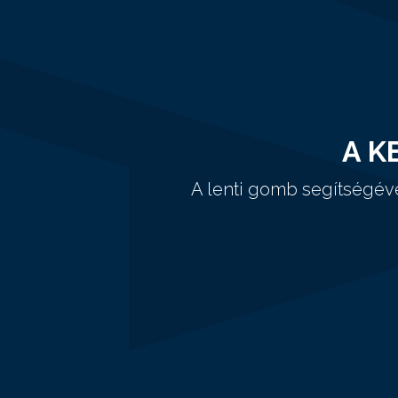
A K
A lenti gomb segítségév