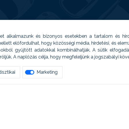
t alkalmazunk és bizonyos esetekben a tartalom és hir
 Emellett előfordulhat, hogy közösségi média, hirdetési, és el
sokból gyűjtött adatokkal kombinálhatják. A sütik elfogad
ljük. A naplózás célja, hogy megfeleljünk a jogszabályi kö
isztikai
Marketing
tetszett amit olvastál, ne habozz, keress meg min
AUTOREG - Egyéb szolgáltatások