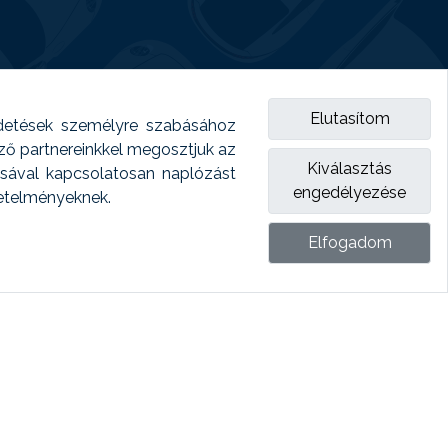
Elutasítom
detések személyre szabásához
emző partnereinkkel megosztjuk az
Kiválasztás
ásával kapcsolatosan naplózást
engedélyezése
vetelményeknek.
Elfogadom
ket.