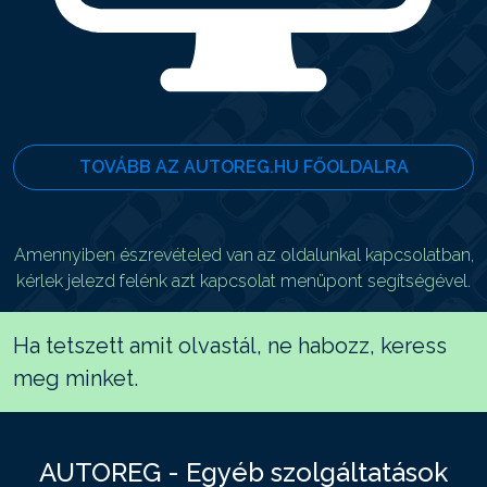
TOVÁBB AZ AUTOREG.HU FŐOLDALRA
Amennyiben észrevételed van az oldalunkal kapcsolatban,
kérlek jelezd felénk azt kapcsolat menüpont segítségével.
Ha tetszett amit olvastál, ne habozz, keress
meg minket.
AUTOREG - Egyéb szolgáltatások