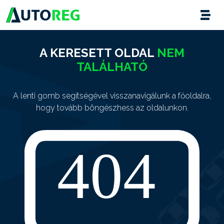
A KERESETT OLDAL
NEM
TALÁLHATÓ
A lenti gomb segítségével visszanavigálunk a főoldalra,
hogy tovább böngészhess az oldalunkon.