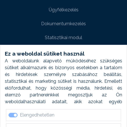
Ügyfélkezelés
Dokumentumkezelés
Statisztikai modul
Weboldal modul
Ez a weboldal sütiket használ
A weboldalunk alapvető működéséhez szükséges
Fényképtár extra modul
sütiket alkalmazunk és bizonyos esetekben a tartalom
és hirdetések személyre szabásához beállítás,
Autómosó modul
statisztikai és marketing sütiket is használunk. Emellett
előfordulhat, hogy közösségi média, hirdetési, és
Feladatütemezés
elemző partnereinkkel megosztjuk az Ön
weboldalhasználati adatait, akik azokat egyéb
Készletfinanszírozás
forrásokból gyűjtött adatokkal kombinálhatják. A sütik
Elengedhetetlen
elfogadásával kapcsolatosan naplózást végzünk és
ezen adatokat 6 hónap után automatikusan töröljük. A