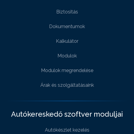
Biztositás
Dokumentumok
Kalkulátor
Modulok
Modulok megrendelése
Árak és szolgáltatásaink
Autókereskedő szoftver moduljai
Autókészlet kezelés