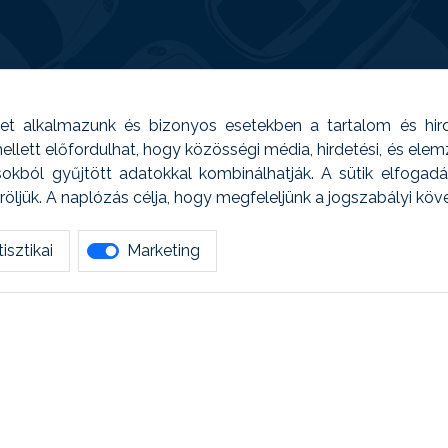
t alkalmazunk és bizonyos esetekben a tartalom és hir
 Emellett előfordulhat, hogy közösségi média, hirdetési, és el
sokból gyűjtött adatokkal kombinálhatják. A sütik elfogad
ljük. A naplózás célja, hogy megfeleljünk a jogszabályi kö
isztikai
Marketing
tetszett amit olvastál, ne habozz, keress meg min
AUTOREG - Egyéb szolgáltatások