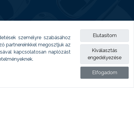
Elutasítom
detések személyre szabásához
emző partnereinkkel megosztjuk az
Kiválasztás
ásával kapcsolatosan naplózást
engedélyezése
vetelményeknek.
Elfogadom
ket.