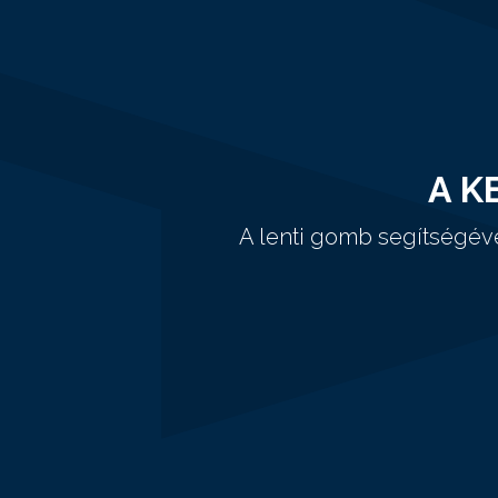
A K
A lenti gomb segítségév