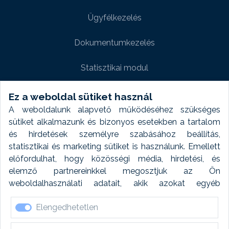
Ügyfélkezelés
Dokumentumkezelés
Statisztikai modul
Weboldal modul
Ez a weboldal sütiket használ
A weboldalunk alapvető működéséhez szükséges
Fényképtár extra modul
sütiket alkalmazunk és bizonyos esetekben a tartalom
és hirdetések személyre szabásához beállítás,
Autómosó modul
statisztikai és marketing sütiket is használunk. Emellett
előfordulhat, hogy közösségi média, hirdetési, és
Feladatütemezés
elemző partnereinkkel megosztjuk az Ön
weboldalhasználati adatait, akik azokat egyéb
Készletfinanszírozás
forrásokból gyűjtött adatokkal kombinálhatják. A sütik
Elengedhetetlen
elfogadásával kapcsolatosan naplózást végzünk és
ezen adatokat 6 hónap után automatikusan töröljük. A