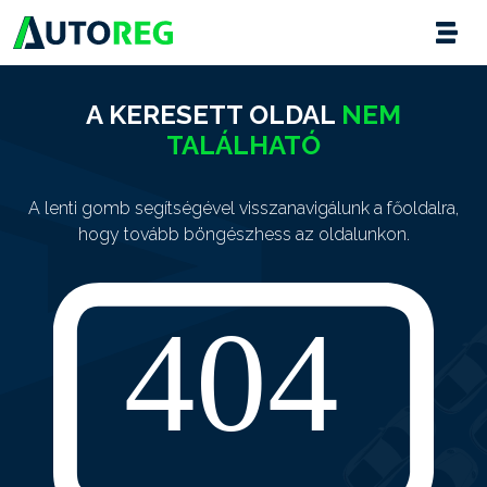
A KERESETT OLDAL
NEM
TALÁLHATÓ
A lenti gomb segítségével visszanavigálunk a főoldalra,
hogy tovább böngészhess az oldalunkon.