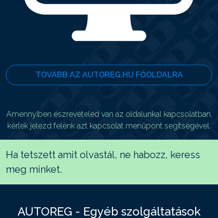
TOVÁBB AZ AUTOREG.HU FŐOLDALRA
Amennyiben észrevételed van az oldalunkal kapcsolatban,
kérlek jelezd felénk azt kapcsolat menüpont segítségével.
Ha tetszett amit olvastál, ne habozz, keress
meg minket.
AUTOREG - Egyéb szolgáltatások