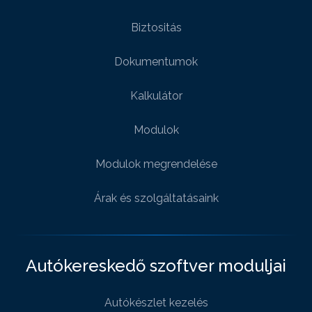
Biztositás
Dokumentumok
Kalkulátor
Modulok
Modulok megrendelése
Árak és szolgáltatásaink
Autókereskedő szoftver moduljai
Autókészlet kezelés