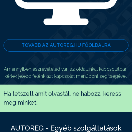
TOVÁBB AZ AUTOREG.HU FŐOLDALRA
Amennyiben észrevételed van az oldalunkal kapcsolatban,
kérlek jelezd felénk azt kapcsolat menüpont segítségével.
Ha tetszett amit olvastál, ne habozz, keress
meg minket.
AUTOREG - Egyéb szolgáltatások