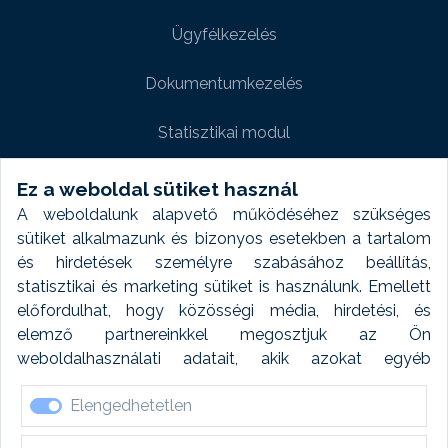
Ügyfélkezelés
Dokumentumkezelés
Statisztikai modul
Weboldal modul
Ez a weboldal sütiket használ
A weboldalunk alapvető működéséhez szükséges
Fényképtár extra modul
sütiket alkalmazunk és bizonyos esetekben a tartalom
és hirdetések személyre szabásához beállítás,
Autómosó modul
statisztikai és marketing sütiket is használunk. Emellett
előfordulhat, hogy közösségi média, hirdetési, és
Feladatütemezés
elemző partnereinkkel megosztjuk az Ön
weboldalhasználati adatait, akik azokat egyéb
Készletfinanszírozás
forrásokból gyűjtött adatokkal kombinálhatják. A sütik
Elengedhetetlen
elfogadásával kapcsolatosan naplózást végzünk és
ezen adatokat 6 hónap után automatikusan töröljük. A