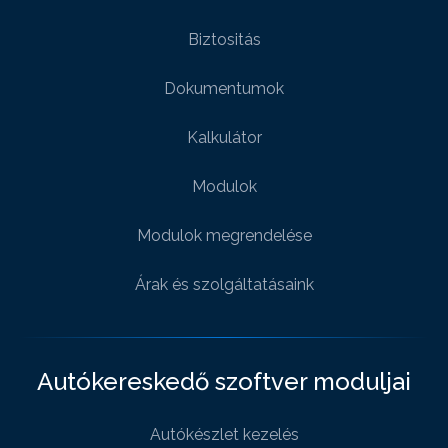
Biztositás
Dokumentumok
Kalkulátor
Modulok
Modulok megrendelése
Árak és szolgáltatásaink
Autókereskedő szoftver moduljai
Autókészlet kezelés