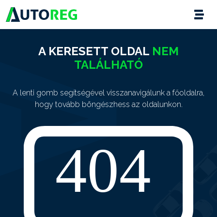
A KERESETT OLDAL
NEM
TALÁLHATÓ
A lenti gomb segítségével visszanavigálunk a főoldalra,
hogy tovább böngészhess az oldalunkon.