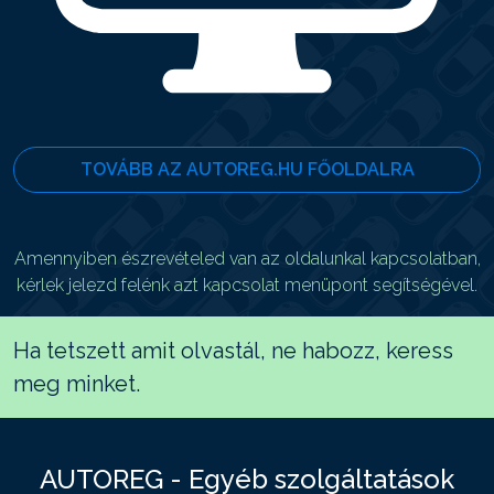
TOVÁBB AZ AUTOREG.HU FŐOLDALRA
Amennyiben észrevételed van az oldalunkal kapcsolatban,
kérlek jelezd felénk azt kapcsolat menüpont segítségével.
Ha tetszett amit olvastál, ne habozz, keress
meg minket.
AUTOREG - Egyéb szolgáltatások