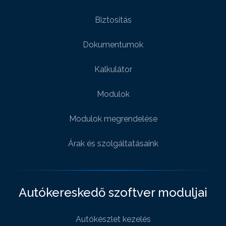
Biztositás
Dokumentumok
Kalkulátor
Modulok
Modulok megrendelése
Árak és szolgáltatásaink
Autókereskedő szoftver moduljai
Autókészlet kezelés