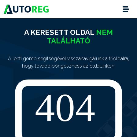
A KERESETT OLDAL
NEM
TALÁLHATÓ
A lenti gomb segítségével visszanavigálunk a főoldalra,
hogy tovább böngészhess az oldalunkon.