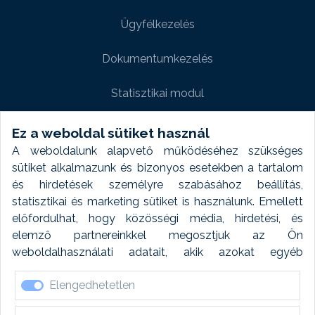
Ügyfélkezelés
Dokumentumkezelés
Statisztikai modul
Weboldal modul
Ez a weboldal sütiket használ
A weboldalunk alapvető működéséhez szükséges
Fényképtár extra modul
sütiket alkalmazunk és bizonyos esetekben a tartalom
és hirdetések személyre szabásához beállítás,
Autómosó modul
statisztikai és marketing sütiket is használunk. Emellett
előfordulhat, hogy közösségi média, hirdetési, és
Feladatütemezés
elemző partnereinkkel megosztjuk az Ön
weboldalhasználati adatait, akik azokat egyéb
Készletfinanszírozás
forrásokból gyűjtött adatokkal kombinálhatják. A sütik
Elengedhetetlen
elfogadásával kapcsolatosan naplózást végzünk és
ezen adatokat 6 hónap után automatikusan töröljük. A