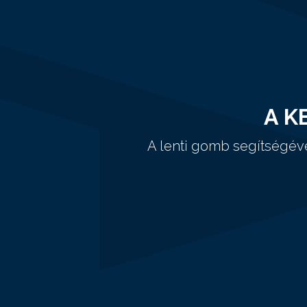
A K
A lenti gomb segítségév