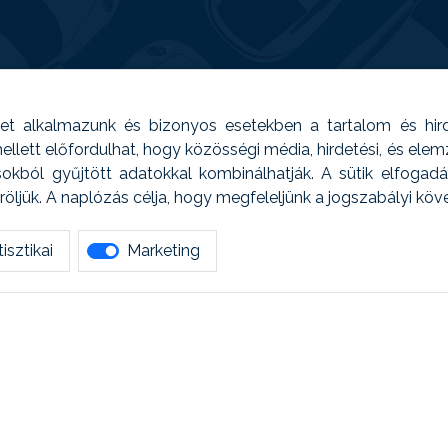
t alkalmazunk és bizonyos esetekben a tartalom és hir
 Emellett előfordulhat, hogy közösségi média, hirdetési, és el
sokból gyűjtött adatokkal kombinálhatják. A sütik elfogad
ljük. A naplózás célja, hogy megfeleljünk a jogszabályi kö
isztikai
Marketing
tetszett amit olvastál, ne habozz, keress meg min
AUTOREG - Egyéb szolgáltatások