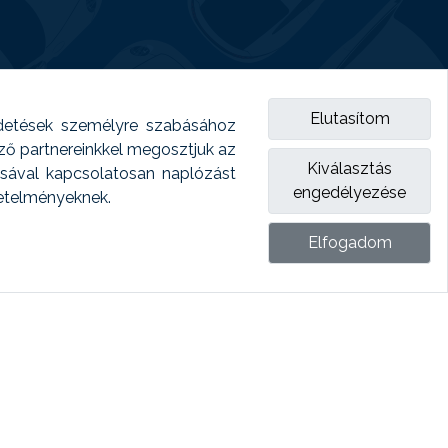
Elutasítom
detések személyre szabásához
emző partnereinkkel megosztjuk az
Kiválasztás
ásával kapcsolatosan naplózást
engedélyezése
vetelményeknek.
Elfogadom
ket.