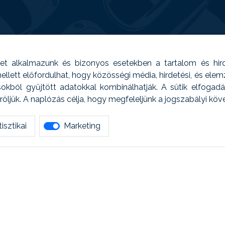
t alkalmazunk és bizonyos esetekben a tartalom és hir
 Emellett előfordulhat, hogy közösségi média, hirdetési, és el
sokból gyűjtött adatokkal kombinálhatják. A sütik elfogad
ljük. A naplózás célja, hogy megfeleljünk a jogszabályi kö
isztikai
Marketing
tetszett amit olvastál, ne habozz, keress meg min
AUTOREG - Egyéb szolgáltatások