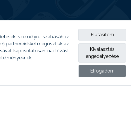
Elutasítom
detések személyre szabásához
emző partnereinkkel megosztjuk az
Kiválasztás
ásával kapcsolatosan naplózást
engedélyezése
vetelményeknek.
Elfogadom
ket.