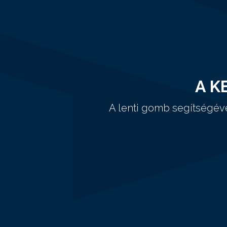
A K
A lenti gomb segítségév