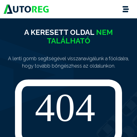
A KERESETT OLDAL
NEM
TALÁLHATÓ
A lenti gomb segítségével visszanavigálunk a főoldalra,
hogy tovább böngészhess az oldalunkon.