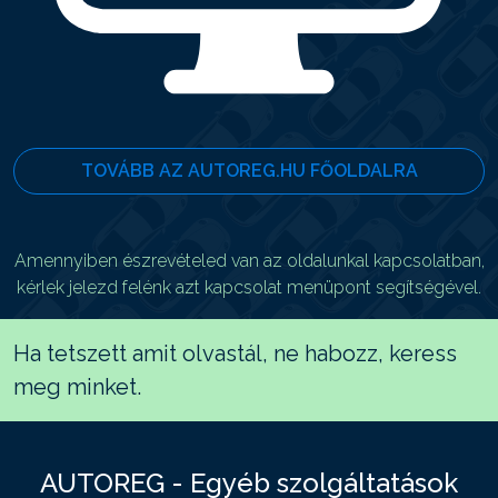
TOVÁBB AZ AUTOREG.HU FŐOLDALRA
Amennyiben észrevételed van az oldalunkal kapcsolatban,
kérlek jelezd felénk azt kapcsolat menüpont segítségével.
Ha tetszett amit olvastál, ne habozz, keress
meg minket.
AUTOREG - Egyéb szolgáltatások