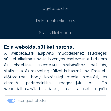
Ügyfélkezelés
Dokumentumkezelés
Statisztikai modul
Weboldal modul
Ez a weboldal sütiket használ
A weboldalunk alapvető működéséhez szükséges
Fényképtár extra modul
sütiket alkalmazunk és bizonyos esetekben a tartalom
és hirdetések személyre szabásához beállítás,
Autómosó modul
statisztikai és marketing sütiket is használunk. Emellett
előfordulhat, hogy közösségi média, hirdetési, és
Feladatütemezés
elemző partnereinkkel megosztjuk az Ön
weboldalhasználati adatait, akik azokat egyéb
Készletfinanszírozás
forrásokból gyűjtött adatokkal kombinálhatják. A sütik
Elengedhetetlen
elfogadásával kapcsolatosan naplózást végzünk és
ezen adatokat 6 hónap után automatikusan töröljük. A