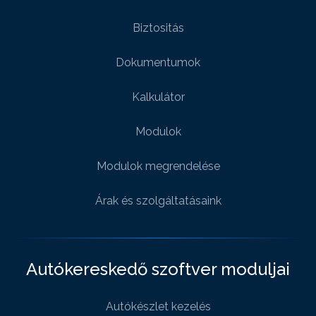
Biztositás
Dokumentumok
Kalkulátor
Modulok
Modulok megrendelése
Árak és szolgáltatásaink
Autókereskedő szoftver moduljai
Autókészlet kezelés