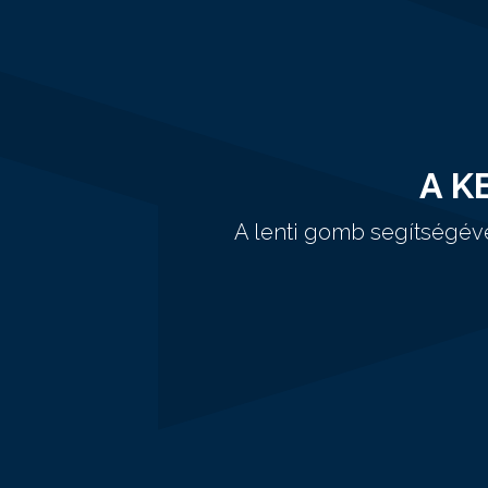
A K
A lenti gomb segítségév