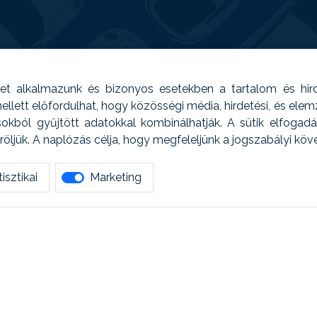
t alkalmazunk és bizonyos esetekben a tartalom és hir
 Emellett előfordulhat, hogy közösségi média, hirdetési, és el
sokból gyűjtött adatokkal kombinálhatják. A sütik elfogad
ljük. A naplózás célja, hogy megfeleljünk a jogszabályi kö
isztikai
Marketing
tetszett amit olvastál, ne habozz, keress meg min
AUTOREG - Egyéb szolgáltatások