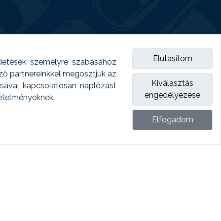
Elutasítom
detések személyre szabásához
emző partnereinkkel megosztjuk az
Kiválasztás
ásával kapcsolatosan naplózást
engedélyezése
vetelményeknek.
Elfogadom
ket.