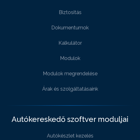
Biztositás
Dokumentumok
Kalkulátor
Modulok
Modulok megrendelése
Árak és szolgáltatásaink
Autókereskedő szoftver moduljai
Autókészlet kezelés