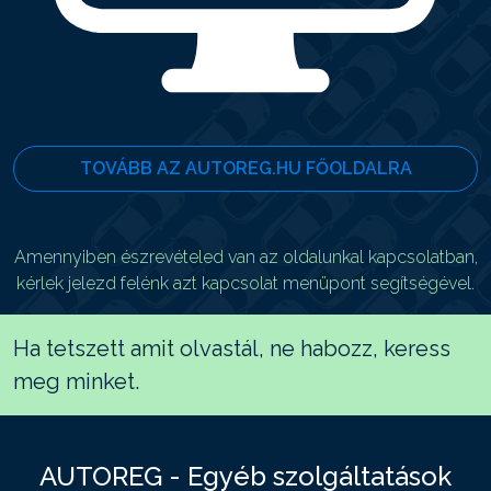
TOVÁBB AZ AUTOREG.HU FŐOLDALRA
Amennyiben észrevételed van az oldalunkal kapcsolatban,
kérlek jelezd felénk azt kapcsolat menüpont segítségével.
Ha tetszett amit olvastál, ne habozz, keress
meg minket.
AUTOREG - Egyéb szolgáltatások