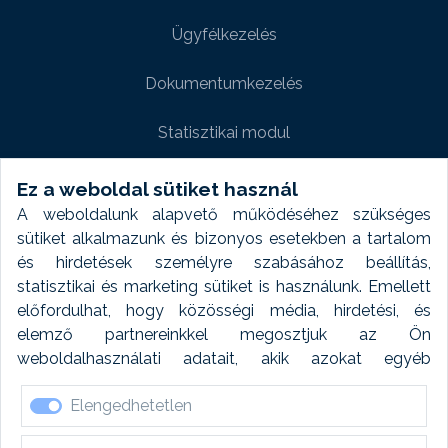
Ügyfélkezelés
Dokumentumkezelés
Statisztikai modul
Weboldal modul
Ez a weboldal sütiket használ
A weboldalunk alapvető működéséhez szükséges
Fényképtár extra modul
sütiket alkalmazunk és bizonyos esetekben a tartalom
és hirdetések személyre szabásához beállítás,
Autómosó modul
statisztikai és marketing sütiket is használunk. Emellett
előfordulhat, hogy közösségi média, hirdetési, és
Feladatütemezés
elemző partnereinkkel megosztjuk az Ön
weboldalhasználati adatait, akik azokat egyéb
Készletfinanszírozás
forrásokból gyűjtött adatokkal kombinálhatják. A sütik
Elengedhetetlen
elfogadásával kapcsolatosan naplózást végzünk és
ezen adatokat 6 hónap után automatikusan töröljük. A