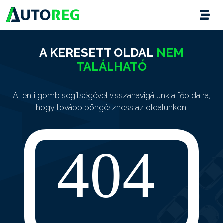
A KERESETT OLDAL
NEM
TALÁLHATÓ
A lenti gomb segítségével visszanavigálunk a főoldalra,
hogy tovább böngészhess az oldalunkon.