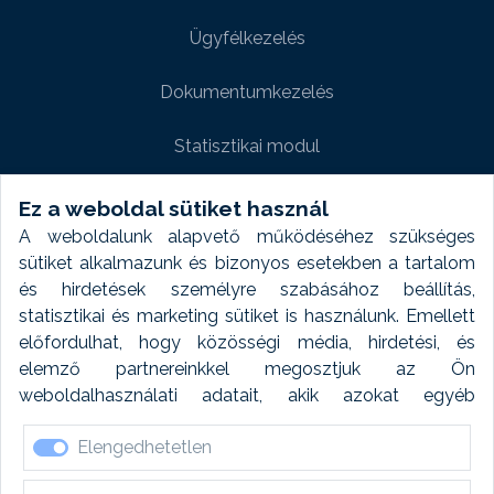
Ügyfélkezelés
Dokumentumkezelés
Statisztikai modul
Weboldal modul
Ez a weboldal sütiket használ
A weboldalunk alapvető működéséhez szükséges
Fényképtár extra modul
sütiket alkalmazunk és bizonyos esetekben a tartalom
és hirdetések személyre szabásához beállítás,
Autómosó modul
statisztikai és marketing sütiket is használunk. Emellett
előfordulhat, hogy közösségi média, hirdetési, és
Feladatütemezés
elemző partnereinkkel megosztjuk az Ön
weboldalhasználati adatait, akik azokat egyéb
Készletfinanszírozás
forrásokból gyűjtött adatokkal kombinálhatják. A sütik
Elengedhetetlen
elfogadásával kapcsolatosan naplózást végzünk és
ezen adatokat 6 hónap után automatikusan töröljük. A