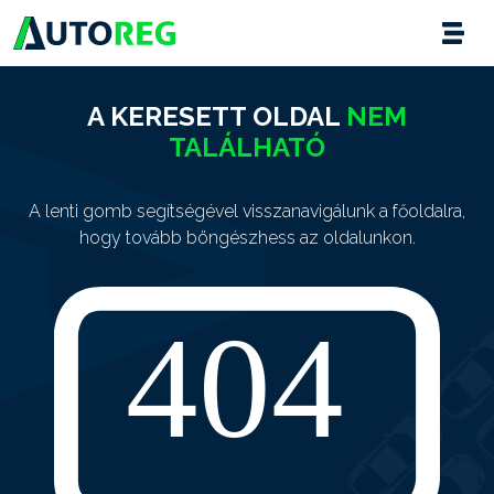
A KERESETT OLDAL
NEM
TALÁLHATÓ
A lenti gomb segítségével visszanavigálunk a főoldalra,
hogy tovább böngészhess az oldalunkon.