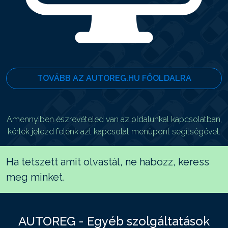
TOVÁBB AZ AUTOREG.HU FŐOLDALRA
Amennyiben észrevételed van az oldalunkal kapcsolatban,
kérlek jelezd felénk azt kapcsolat menüpont segítségével.
Ha tetszett amit olvastál, ne habozz, keress
meg minket.
AUTOREG - Egyéb szolgáltatások