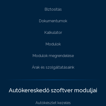
Biztositás
Dokumentumok
Kalkulátor
Modulok
Modulok megrendelése
Árak és szolgáltatásaink
Autókereskedő szoftver moduljai
Autókészlet kezelés