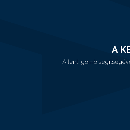
A K
A lenti gomb segítségév