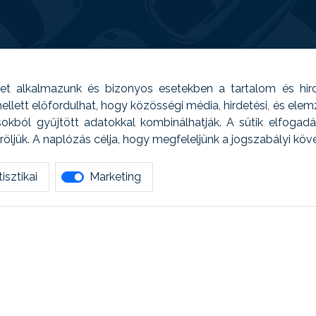
t alkalmazunk és bizonyos esetekben a tartalom és hir
 Emellett előfordulhat, hogy közösségi média, hirdetési, és el
sokból gyűjtött adatokkal kombinálhatják. A sütik elfogad
ljük. A naplózás célja, hogy megfeleljünk a jogszabályi kö
isztikai
Marketing
tetszett amit olvastál, ne habozz, keress meg min
AUTOREG - Egyéb szolgáltatások