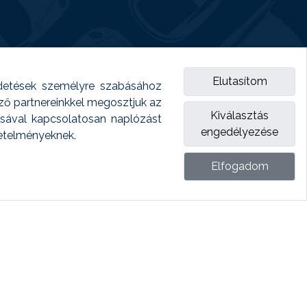
Elutasítom
detések személyre szabásához
emző partnereinkkel megosztjuk az
Kiválasztás
ásával kapcsolatosan naplózást
engedélyezése
vetelményeknek.
Elfogadom
ket.