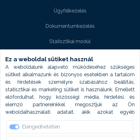
Ügyfélkezelés
Dokumentumkezelés
Statisztikai modul
Weboldal modul
Ez a weboldal sütiket használ
A weboldalunk alapvető működéséhez szükséges
Fényképtár extra modul
sütiket alkalmazunk és bizonyos esetekben a tartalom
és hirdetések személyre szabásához beállítás,
Autómosó modul
statisztikai és marketing sütiket is használunk. Emellett
előfordulhat, hogy közösségi média, hirdetési, és
Feladatütemezés
elemző partnereinkkel megosztjuk az Ön
weboldalhasználati adatait, akik azokat egyéb
Készletfinanszírozás
forrásokból gyűjtött adatokkal kombinálhatják. A sütik
Elengedhetetlen
elfogadásával kapcsolatosan naplózást végzünk és
ezen adatokat 6 hónap után automatikusan töröljük. A