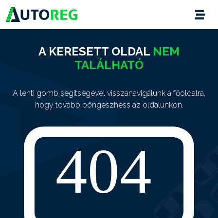
A KERESETT OLDAL
NEM
TALÁLHATÓ
A lenti gomb segítségével visszanavigálunk a főoldalra,
hogy tovább böngészhess az oldalunkon.