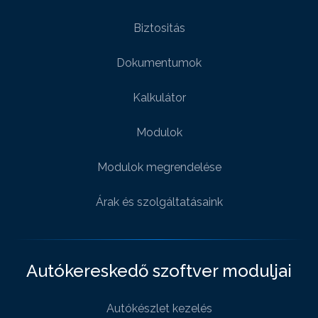
Biztositás
Dokumentumok
Kalkulátor
Modulok
Modulok megrendelése
Árak és szolgáltatásaink
Autókereskedő szoftver moduljai
Autókészlet kezelés