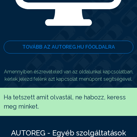
TOVÁBB AZ AUTOREG.HU FŐOLDALRA
Amennyiben észrevételed van az oldalunkal kapcsolatban,
kérlek jelezd felénk azt kapcsolat menüpont segítségével.
Ha tetszett amit olvastál, ne habozz, keress
meg minket.
AUTOREG - Egyéb szolgáltatások