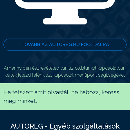
TOVÁBB AZ AUTOREG.HU FŐOLDALRA
Amennyiben észrevételed van az oldalunkal kapcsolatban,
kérlek jelezd felénk azt kapcsolat menüpont segítségével.
Ha tetszett amit olvastál, ne habozz, keress
meg minket.
AUTOREG - Egyéb szolgáltatások