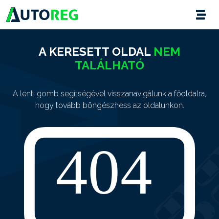
A KERESETT OLDAL
NEM
TALÁLHATÓ
A lenti gomb segítségével visszanavigálunk a főoldalra,
hogy tovább böngészhess az oldalunkon.