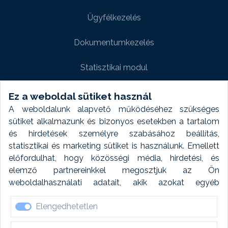
Ügyfélkezelés
Dokumentumkezelés
Statisztikai modul
Weboldal modul
Ez a weboldal sütiket használ
A weboldalunk alapvető működéséhez szükséges
Fényképtár extra modul
sütiket alkalmazunk és bizonyos esetekben a tartalom
és hirdetések személyre szabásához beállítás,
Autómosó modul
statisztikai és marketing sütiket is használunk. Emellett
előfordulhat, hogy közösségi média, hirdetési, és
Feladatütemezés
elemző partnereinkkel megosztjuk az Ön
weboldalhasználati adatait, akik azokat egyéb
Készletfinanszírozás
forrásokból gyűjtött adatokkal kombinálhatják. A sütik
Elengedhetetlen
elfogadásával kapcsolatosan naplózást végzünk és
ezen adatokat 6 hónap után automatikusan töröljük. A