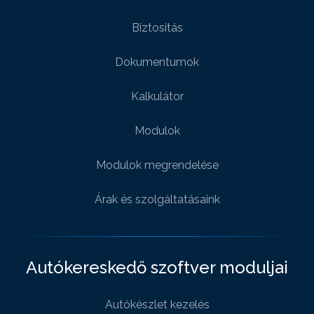
Biztositás
Dokumentumok
Kalkulátor
Modulok
Modulok megrendelése
Árak és szolgáltatásaink
Autókereskedő szoftver moduljai
Autókészlet kezelés