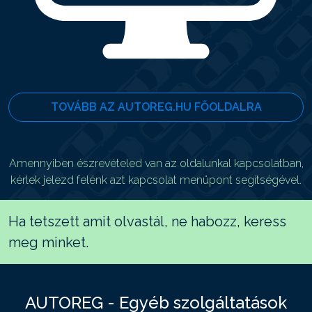
TOVÁBB AZ AUTOREG.HU FŐOLDALRA
Amennyiben észrevételed van az oldalunkal kapcsolatban,
kérlek jelezd felénk azt kapcsolat menüpont segítségével.
Ha tetszett amit olvastál, ne habozz, keress
meg minket.
AUTOREG - Egyéb szolgáltatások