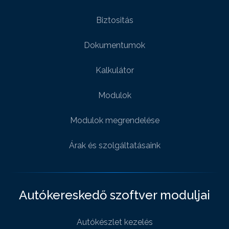
Biztositás
Dokumentumok
Kalkulátor
Modulok
Modulok megrendelése
Árak és szolgáltatásaink
Autókereskedő szoftver moduljai
Autókészlet kezelés