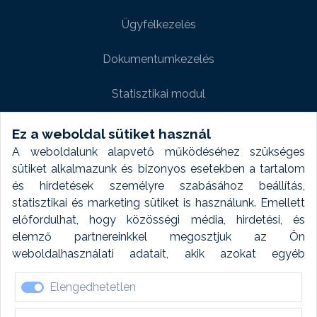
Ügyfélkezelés
Dokumentumkezelés
Statisztikai modul
Weboldal modul
Ez a weboldal sütiket használ
A weboldalunk alapvető működéséhez szükséges
Fényképtár extra modul
sütiket alkalmazunk és bizonyos esetekben a tartalom
és hirdetések személyre szabásához beállítás,
Autómosó modul
statisztikai és marketing sütiket is használunk. Emellett
előfordulhat, hogy közösségi média, hirdetési, és
Feladatütemezés
elemző partnereinkkel megosztjuk az Ön
weboldalhasználati adatait, akik azokat egyéb
Készletfinanszírozás
forrásokból gyűjtött adatokkal kombinálhatják. A sütik
Elengedhetetlen
elfogadásával kapcsolatosan naplózást végzünk és
ezen adatokat 6 hónap után automatikusan töröljük. A