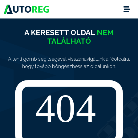
A KERESETT OLDAL
NEM
TALÁLHATÓ
A lenti gomb segítségével visszanavigálunk a főoldalra,
hogy tovább böngészhess az oldalunkon.