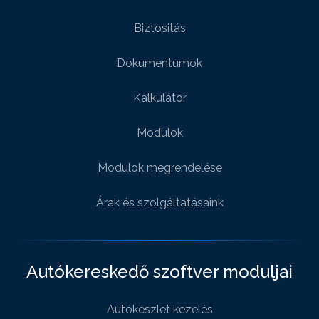
Biztositás
Dokumentumok
Kalkulátor
Modulok
Modulok megrendelése
Árak és szolgáltatásaink
Autókereskedő szoftver moduljai
Autókészlet kezelés