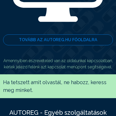
TOVÁBB AZ AUTOREG.HU FŐOLDALRA
Amennyiben észrevételed van az oldalunkal kapcsolatban,
kérlek jelezd felénk azt kapcsolat menüpont segítségével.
Ha tetszett amit olvastál, ne habozz, keress
meg minket.
AUTOREG - Egyéb szolgáltatások