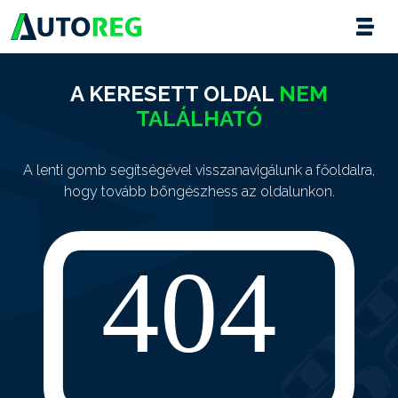
A KERESETT OLDAL
NEM
TALÁLHATÓ
A lenti gomb segítségével visszanavigálunk a főoldalra,
hogy tovább böngészhess az oldalunkon.