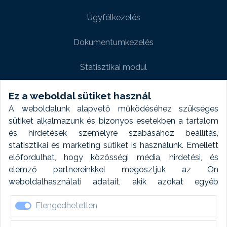
Ügyfélkezelés
Dokumentumkezelés
Statisztikai modul
Weboldal modul
Ez a weboldal sütiket használ
A weboldalunk alapvető működéséhez szükséges
Fényképtár extra modul
sütiket alkalmazunk és bizonyos esetekben a tartalom
és hirdetések személyre szabásához beállítás,
Autómosó modul
statisztikai és marketing sütiket is használunk. Emellett
előfordulhat, hogy közösségi média, hirdetési, és
Feladatütemezés
elemző partnereinkkel megosztjuk az Ön
weboldalhasználati adatait, akik azokat egyéb
Készletfinanszírozás
forrásokból gyűjtött adatokkal kombinálhatják. A sütik
Elengedhetetlen
elfogadásával kapcsolatosan naplózást végzünk és
ezen adatokat 6 hónap után automatikusan töröljük. A