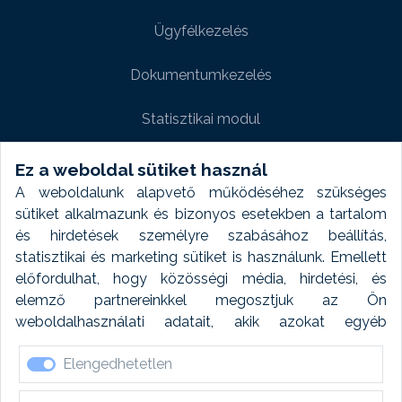
Ügyfélkezelés
Dokumentumkezelés
Statisztikai modul
Weboldal modul
Ez a weboldal sütiket használ
A weboldalunk alapvető működéséhez szükséges
Fényképtár extra modul
sütiket alkalmazunk és bizonyos esetekben a tartalom
és hirdetések személyre szabásához beállítás,
Autómosó modul
statisztikai és marketing sütiket is használunk. Emellett
előfordulhat, hogy közösségi média, hirdetési, és
Feladatütemezés
elemző partnereinkkel megosztjuk az Ön
weboldalhasználati adatait, akik azokat egyéb
Készletfinanszírozás
forrásokból gyűjtött adatokkal kombinálhatják. A sütik
Elengedhetetlen
elfogadásával kapcsolatosan naplózást végzünk és
ezen adatokat 6 hónap után automatikusan töröljük. A