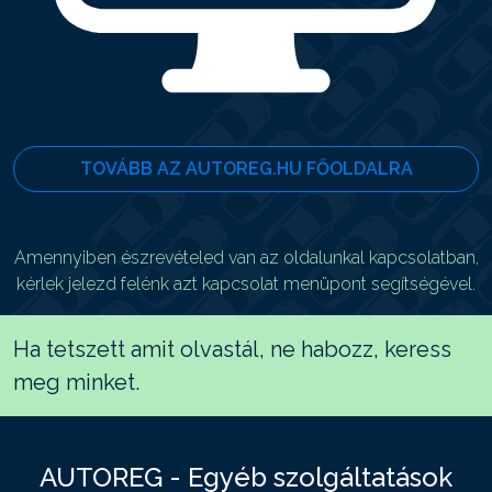
TOVÁBB AZ AUTOREG.HU FŐOLDALRA
Amennyiben észrevételed van az oldalunkal kapcsolatban,
kérlek jelezd felénk azt kapcsolat menüpont segítségével.
Ha tetszett amit olvastál, ne habozz, keress
meg minket.
AUTOREG - Egyéb szolgáltatások