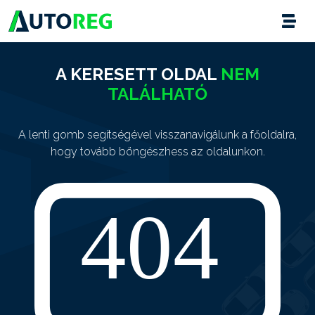
A KERESETT OLDAL
NEM
TALÁLHATÓ
A lenti gomb segítségével visszanavigálunk a főoldalra,
hogy tovább böngészhess az oldalunkon.