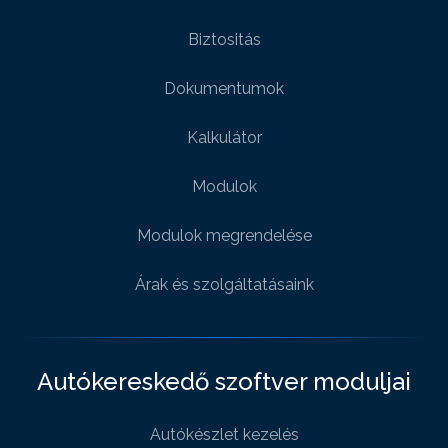
Biztositás
Dokumentumok
Kalkulátor
Modulok
Modulok megrendelése
Árak és szolgáltatásaink
Autókereskedő szoftver moduljai
Autókészlet kezelés