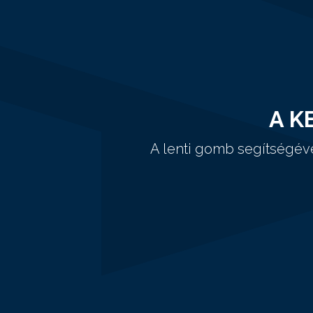
A K
A lenti gomb segítségév