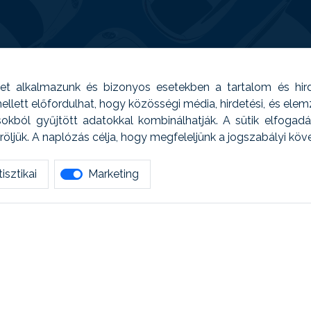
t alkalmazunk és bizonyos esetekben a tartalom és hir
 Emellett előfordulhat, hogy közösségi média, hirdetési, és el
sokból gyűjtött adatokkal kombinálhatják. A sütik elfogad
ljük. A naplózás célja, hogy megfeleljünk a jogszabályi kö
isztikai
Marketing
tetszett amit olvastál, ne habozz, keress meg min
AUTOREG - Egyéb szolgáltatások