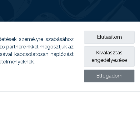
Elutasítom
detések személyre szabásához
emző partnereinkkel megosztjuk az
Kiválasztás
ásával kapcsolatosan naplózást
engedélyezése
vetelményeknek.
Elfogadom
ket.