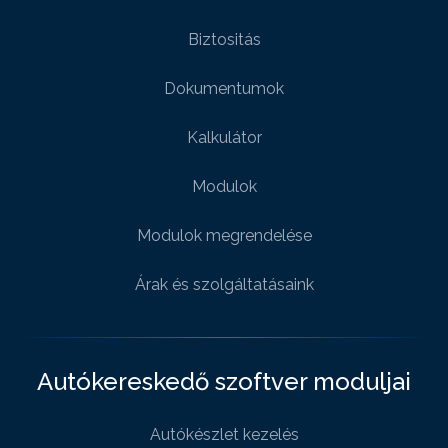
Biztositás
Dokumentumok
Kalkulátor
Modulok
Modulok megrendelése
Árak és szolgáltatásaink
Autókereskedő szoftver moduljai
Autókészlet kezelés