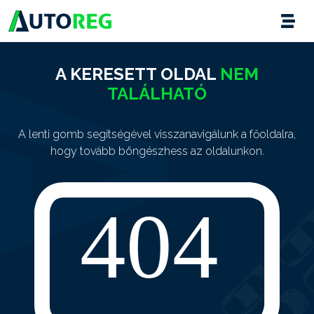
A KERESETT OLDAL
NEM
TALÁLHATÓ
A lenti gomb segítségével visszanavigálunk a főoldalra,
hogy tovább böngészhess az oldalunkon.