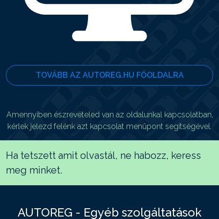
TOVÁBB AZ AUTOREG.HU FŐOLDALRA
Amennyiben észrevételed van az oldalunkal kapcsolatban,
kérlek jelezd felénk azt kapcsolat menüpont segítségével.
Ha tetszett amit olvastál, ne habozz, keress
meg minket.
AUTOREG - Egyéb szolgáltatások