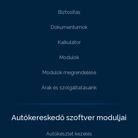
Biztositás
Dokumentumok
Kalkulátor
Modulok
Modulok megrendelése
Árak és szolgáltatásaink
Autókereskedő szoftver moduljai
Autókészlet kezelés