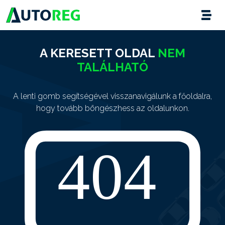
A KERESETT OLDAL
NEM
TALÁLHATÓ
A lenti gomb segítségével visszanavigálunk a főoldalra,
hogy tovább böngészhess az oldalunkon.