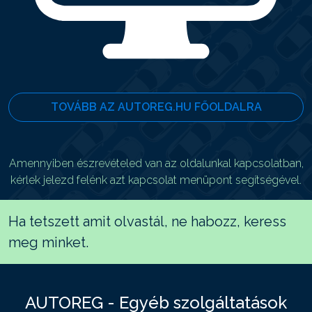
TOVÁBB AZ AUTOREG.HU FŐOLDALRA
Amennyiben észrevételed van az oldalunkal kapcsolatban,
kérlek jelezd felénk azt kapcsolat menüpont segítségével.
Ha tetszett amit olvastál, ne habozz, keress
meg minket.
AUTOREG - Egyéb szolgáltatások