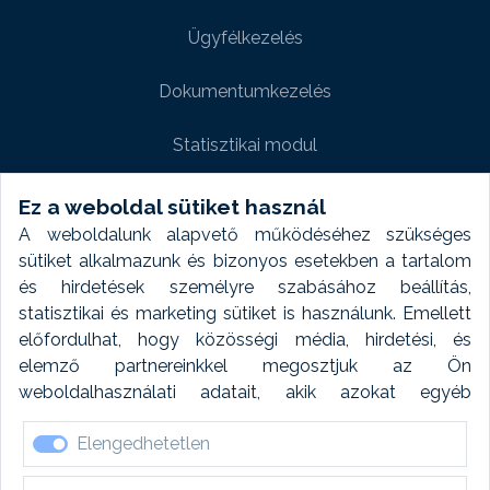
Ügyfélkezelés
Dokumentumkezelés
Statisztikai modul
Weboldal modul
Ez a weboldal sütiket használ
A weboldalunk alapvető működéséhez szükséges
Fényképtár extra modul
sütiket alkalmazunk és bizonyos esetekben a tartalom
és hirdetések személyre szabásához beállítás,
Autómosó modul
statisztikai és marketing sütiket is használunk. Emellett
előfordulhat, hogy közösségi média, hirdetési, és
Feladatütemezés
elemző partnereinkkel megosztjuk az Ön
weboldalhasználati adatait, akik azokat egyéb
Készletfinanszírozás
forrásokból gyűjtött adatokkal kombinálhatják. A sütik
Elengedhetetlen
elfogadásával kapcsolatosan naplózást végzünk és
ezen adatokat 6 hónap után automatikusan töröljük. A