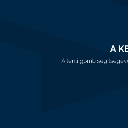
A K
A lenti gomb segítségév