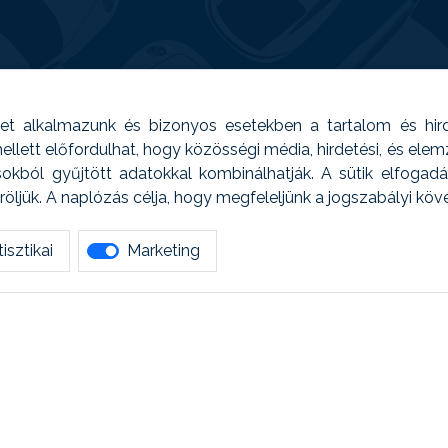
t alkalmazunk és bizonyos esetekben a tartalom és hir
 Emellett előfordulhat, hogy közösségi média, hirdetési, és el
sokból gyűjtött adatokkal kombinálhatják. A sütik elfogad
ljük. A naplózás célja, hogy megfeleljünk a jogszabályi kö
isztikai
Marketing
tetszett amit olvastál, ne habozz, keress meg min
AUTOREG - Egyéb szolgáltatások