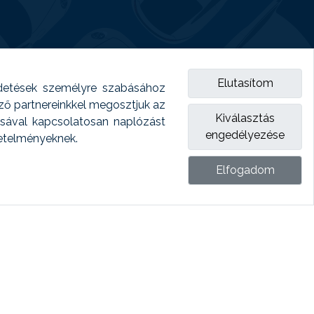
Elutasítom
detések személyre szabásához
emző partnereinkkel megosztjuk az
Kiválasztás
ásával kapcsolatosan naplózást
engedélyezése
vetelményeknek.
Elfogadom
ket.