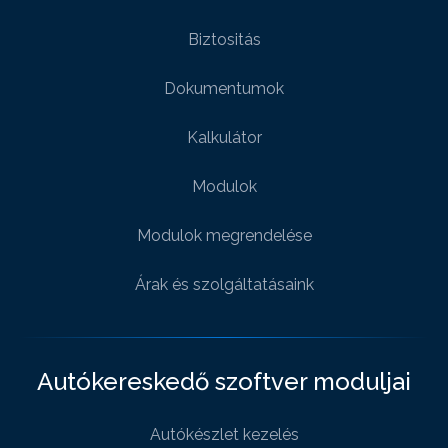
Biztositás
Dokumentumok
Kalkulátor
Modulok
Modulok megrendelése
Árak és szolgáltatásaink
Autókereskedő szoftver moduljai
Autókészlet kezelés