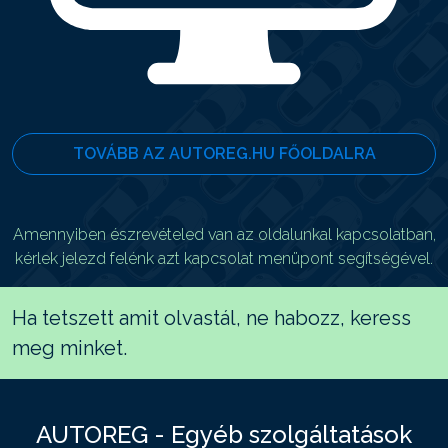
TOVÁBB AZ AUTOREG.HU FŐOLDALRA
Amennyiben észrevételed van az oldalunkal kapcsolatban,
kérlek jelezd felénk azt kapcsolat menüpont segítségével.
Ha tetszett amit olvastál, ne habozz, keress
meg minket.
AUTOREG - Egyéb szolgáltatások