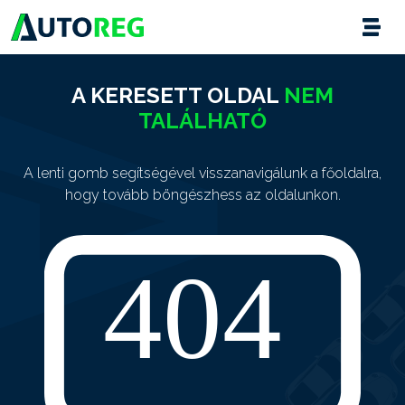
A KERESETT OLDAL
NEM
TALÁLHATÓ
A lenti gomb segítségével visszanavigálunk a főoldalra,
hogy tovább böngészhess az oldalunkon.