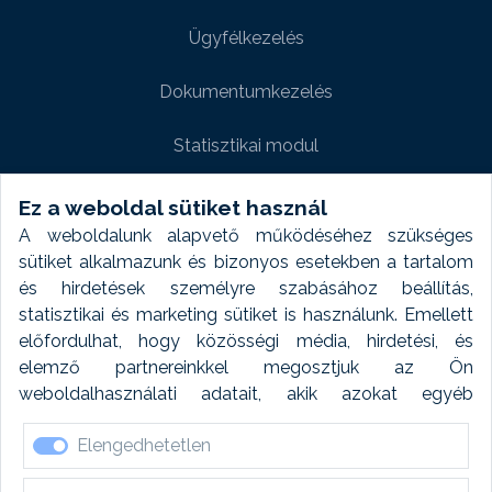
Ügyfélkezelés
Dokumentumkezelés
Statisztikai modul
Weboldal modul
Ez a weboldal sütiket használ
A weboldalunk alapvető működéséhez szükséges
Fényképtár extra modul
sütiket alkalmazunk és bizonyos esetekben a tartalom
és hirdetések személyre szabásához beállítás,
Autómosó modul
statisztikai és marketing sütiket is használunk. Emellett
előfordulhat, hogy közösségi média, hirdetési, és
Feladatütemezés
elemző partnereinkkel megosztjuk az Ön
weboldalhasználati adatait, akik azokat egyéb
Készletfinanszírozás
forrásokból gyűjtött adatokkal kombinálhatják. A sütik
Elengedhetetlen
elfogadásával kapcsolatosan naplózást végzünk és
ezen adatokat 6 hónap után automatikusan töröljük. A