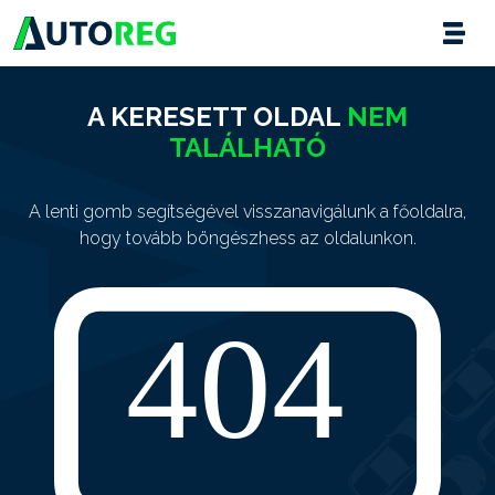
A KERESETT OLDAL
NEM
TALÁLHATÓ
A lenti gomb segítségével visszanavigálunk a főoldalra,
hogy tovább böngészhess az oldalunkon.