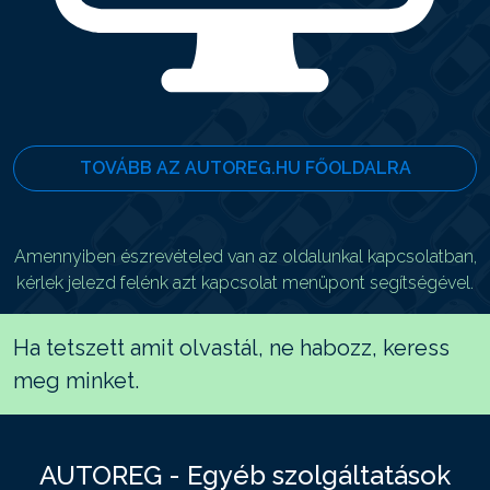
TOVÁBB AZ AUTOREG.HU FŐOLDALRA
Amennyiben észrevételed van az oldalunkal kapcsolatban,
kérlek jelezd felénk azt kapcsolat menüpont segítségével.
Ha tetszett amit olvastál, ne habozz, keress
meg minket.
AUTOREG - Egyéb szolgáltatások