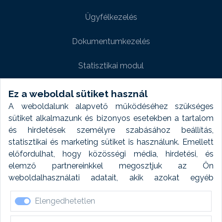
Ügyfélkezelés
Dokumentumkezelés
Statisztikai modul
Weboldal modul
Ez a weboldal sütiket használ
A weboldalunk alapvető működéséhez szükséges
Fényképtár extra modul
sütiket alkalmazunk és bizonyos esetekben a tartalom
és hirdetések személyre szabásához beállítás,
Autómosó modul
statisztikai és marketing sütiket is használunk. Emellett
előfordulhat, hogy közösségi média, hirdetési, és
Feladatütemezés
elemző partnereinkkel megosztjuk az Ön
weboldalhasználati adatait, akik azokat egyéb
Készletfinanszírozás
forrásokból gyűjtött adatokkal kombinálhatják. A sütik
Elengedhetetlen
elfogadásával kapcsolatosan naplózást végzünk és
ezen adatokat 6 hónap után automatikusan töröljük. A