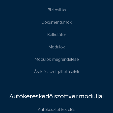
Biztositás
Dokumentumok
Kalkulátor
Modulok
Modulok megrendelése
Árak és szolgáltatásaink
Autókereskedő szoftver moduljai
Autókészlet kezelés