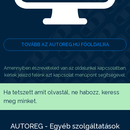
TOVÁBB AZ AUTOREG.HU FŐOLDALRA
Amennyiben észrevételed van az oldalunkal kapcsolatban,
kérlek jelezd felénk azt kapcsolat menüpont segítségével.
Ha tetszett amit olvastál, ne habozz, keress
meg minket.
AUTOREG - Egyéb szolgáltatások