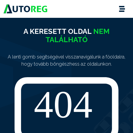
A KERESETT OLDAL
NEM
TALÁLHATÓ
A lenti gomb segítségével visszanavigálunk a főoldalra,
hogy tovább böngészhess az oldalunkon.