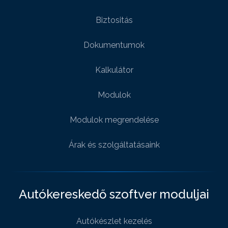
Biztositás
Dokumentumok
Kalkulátor
Modulok
Modulok megrendelése
Árak és szolgáltatásaink
Autókereskedő szoftver moduljai
Autókészlet kezelés