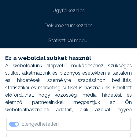
Ügyfélkezelés
Dokumentumkezelés
Statisztikai modul
Weboldal modul
Ez a weboldal sütiket használ
A weboldalunk alapvető működéséhez szükséges
Fényképtár extra modul
sütiket alkalmazunk és bizonyos esetekben a tartalom
és hirdetések személyre szabásához beállítás,
Autómosó modul
statisztikai és marketing sütiket is használunk. Emellett
előfordulhat, hogy közösségi média, hirdetési, és
Feladatütemezés
elemző partnereinkkel megosztjuk az Ön
weboldalhasználati adatait, akik azokat egyéb
Készletfinanszírozás
forrásokból gyűjtött adatokkal kombinálhatják. A sütik
Elengedhetetlen
elfogadásával kapcsolatosan naplózást végzünk és
ezen adatokat 6 hónap után automatikusan töröljük. A