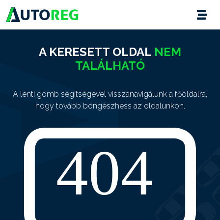
A KERESETT OLDAL
NEM
TALÁLHATÓ
A lenti gomb segítségével visszanavigálunk a főoldalra,
hogy tovább böngészhess az oldalunkon.