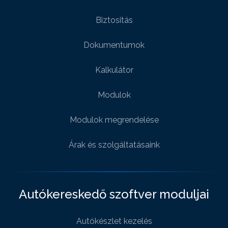
Biztositás
Dokumentumok
Kalkulátor
Modulok
Modulok megrendelése
Árak és szolgáltatásaink
Autókereskedő szoftver moduljai
Autókészlet kezelés