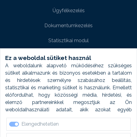
Ügyfélkezelés
Dokumentumkezelés
Statisztikai modul
Weboldal modul
Ez a weboldal sütiket használ
A weboldalunk alapvető működéséhez szükséges
Fényképtár extra modul
sütiket alkalmazunk és bizonyos esetekben a tartalom
és hirdetések személyre szabásához beállítás,
Autómosó modul
statisztikai és marketing sütiket is használunk. Emellett
előfordulhat, hogy közösségi média, hirdetési, és
Feladatütemezés
elemző partnereinkkel megosztjuk az Ön
weboldalhasználati adatait, akik azokat egyéb
Készletfinanszírozás
forrásokból gyűjtött adatokkal kombinálhatják. A sütik
Elengedhetetlen
elfogadásával kapcsolatosan naplózást végzünk és
ezen adatokat 6 hónap után automatikusan töröljük. A