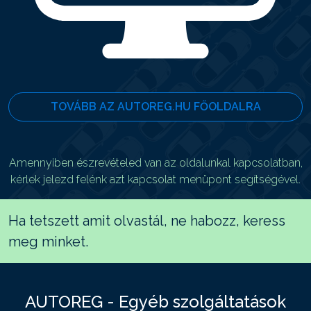
TOVÁBB AZ AUTOREG.HU FŐOLDALRA
Amennyiben észrevételed van az oldalunkal kapcsolatban,
kérlek jelezd felénk azt kapcsolat menüpont segítségével.
Ha tetszett amit olvastál, ne habozz, keress
meg minket.
AUTOREG - Egyéb szolgáltatások