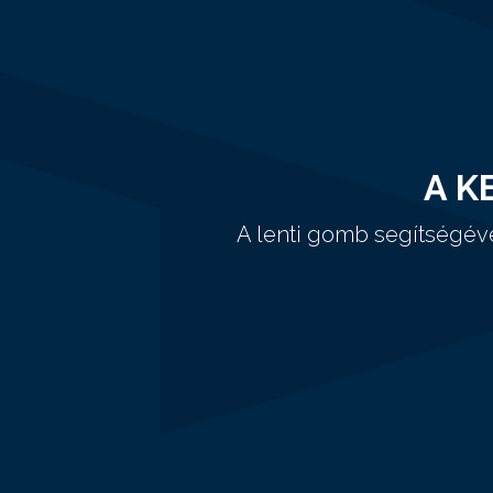
A K
A lenti gomb segítségév