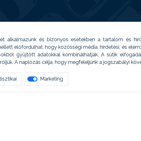
t alkalmazunk és bizonyos esetekben a tartalom és hir
 Emellett előfordulhat, hogy közösségi média, hirdetési, és el
sokból gyűjtött adatokkal kombinálhatják. A sütik elfogad
ljük. A naplózás célja, hogy megfeleljünk a jogszabályi kö
isztikai
Marketing
tetszett amit olvastál, ne habozz, keress meg min
AUTOREG - Egyéb szolgáltatások