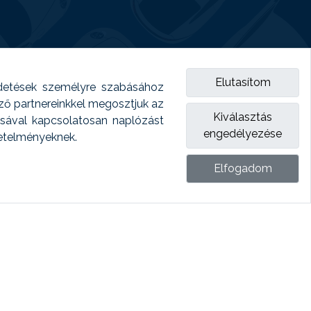
Elutasítom
detések személyre szabásához
emző partnereinkkel megosztjuk az
Kiválasztás
ásával kapcsolatosan naplózást
engedélyezése
vetelményeknek.
Elfogadom
ket.