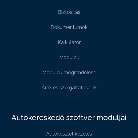
Biztositás
Dokumentumok
Kalkulátor
Modulok
Modulok megrendelése
Árak és szolgáltatásaink
Autókereskedő szoftver moduljai
Autókészlet kezelés