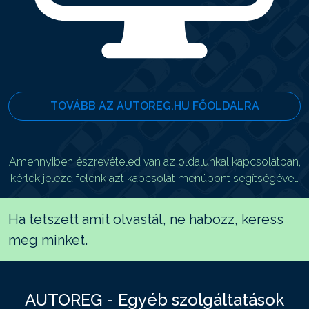
TOVÁBB AZ AUTOREG.HU FŐOLDALRA
Amennyiben észrevételed van az oldalunkal kapcsolatban,
kérlek jelezd felénk azt kapcsolat menüpont segítségével.
Ha tetszett amit olvastál, ne habozz, keress
meg minket.
AUTOREG - Egyéb szolgáltatások