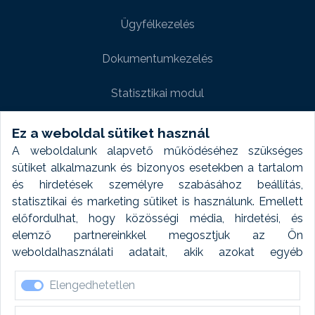
Ügyfélkezelés
Dokumentumkezelés
Statisztikai modul
Weboldal modul
Ez a weboldal sütiket használ
A weboldalunk alapvető működéséhez szükséges
Fényképtár extra modul
sütiket alkalmazunk és bizonyos esetekben a tartalom
és hirdetések személyre szabásához beállítás,
Autómosó modul
statisztikai és marketing sütiket is használunk. Emellett
előfordulhat, hogy közösségi média, hirdetési, és
Feladatütemezés
elemző partnereinkkel megosztjuk az Ön
weboldalhasználati adatait, akik azokat egyéb
Készletfinanszírozás
forrásokból gyűjtött adatokkal kombinálhatják. A sütik
Elengedhetetlen
elfogadásával kapcsolatosan naplózást végzünk és
ezen adatokat 6 hónap után automatikusan töröljük. A