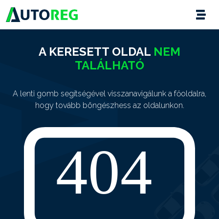
A KERESETT OLDAL
NEM
TALÁLHATÓ
A lenti gomb segítségével visszanavigálunk a főoldalra,
hogy tovább böngészhess az oldalunkon.