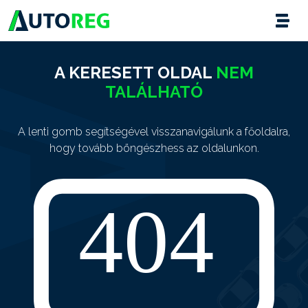
A KERESETT OLDAL
NEM
TALÁLHATÓ
A lenti gomb segítségével visszanavigálunk a főoldalra,
hogy tovább böngészhess az oldalunkon.