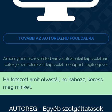
TOVÁBB AZ AUTOREG.HU FŐOLDALRA
Amennyiben észrevételed van az oldalunkal kapcsolatban,
kérlek jelezd felénk azt kapcsolat menüpont segítségével.
Ha tetszett amit olvastál, ne habozz, keress
meg minket.
AUTOREG - Egyéb szolgáltatások