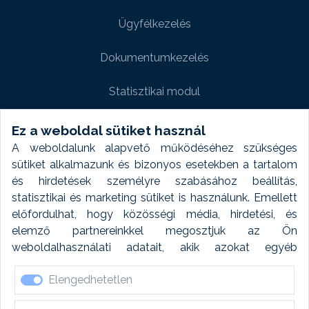
Ügyfélkezelés
Dokumentumkezelés
Statisztikai modul
Weboldal modul
Ez a weboldal sütiket használ
A weboldalunk alapvető működéséhez szükséges
Fényképtár extra modul
sütiket alkalmazunk és bizonyos esetekben a tartalom
és hirdetések személyre szabásához beállítás,
Autómosó modul
statisztikai és marketing sütiket is használunk. Emellett
előfordulhat, hogy közösségi média, hirdetési, és
Feladatütemezés
elemző partnereinkkel megosztjuk az Ön
weboldalhasználati adatait, akik azokat egyéb
Készletfinanszírozás
forrásokból gyűjtött adatokkal kombinálhatják. A sütik
Elengedhetetlen
elfogadásával kapcsolatosan naplózást végzünk és
ezen adatokat 6 hónap után automatikusan töröljük. A