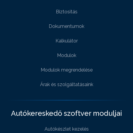
Biztositás
Dokumentumok
Kalkulátor
Modulok
Modulok megrendelése
Árak és szolgáltatásaink
Autókereskedő szoftver moduljai
Autókészlet kezelés