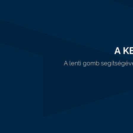
A K
A lenti gomb segítségév