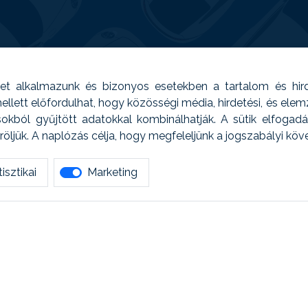
t alkalmazunk és bizonyos esetekben a tartalom és hir
 Emellett előfordulhat, hogy közösségi média, hirdetési, és el
sokból gyűjtött adatokkal kombinálhatják. A sütik elfogad
ljük. A naplózás célja, hogy megfeleljünk a jogszabályi kö
isztikai
Marketing
tetszett amit olvastál, ne habozz, keress meg min
AUTOREG - Egyéb szolgáltatások