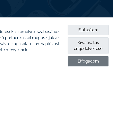
Elutasítom
detések személyre szabásához
emző partnereinkkel megosztjuk az
Kiválasztás
ásával kapcsolatosan naplózást
engedélyezése
vetelményeknek.
Elfogadom
ket.