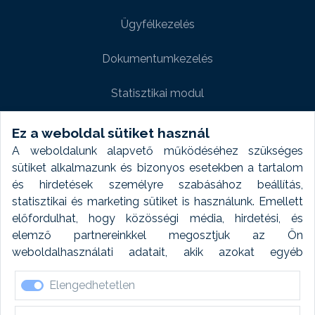
Ügyfélkezelés
Dokumentumkezelés
Statisztikai modul
Weboldal modul
Ez a weboldal sütiket használ
A weboldalunk alapvető működéséhez szükséges
Fényképtár extra modul
sütiket alkalmazunk és bizonyos esetekben a tartalom
és hirdetések személyre szabásához beállítás,
Autómosó modul
statisztikai és marketing sütiket is használunk. Emellett
előfordulhat, hogy közösségi média, hirdetési, és
Feladatütemezés
elemző partnereinkkel megosztjuk az Ön
weboldalhasználati adatait, akik azokat egyéb
Készletfinanszírozás
forrásokból gyűjtött adatokkal kombinálhatják. A sütik
Elengedhetetlen
elfogadásával kapcsolatosan naplózást végzünk és
ezen adatokat 6 hónap után automatikusan töröljük. A