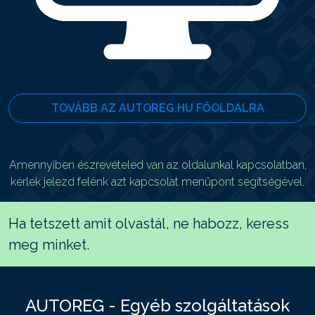
TOVÁBB AZ AUTOREG.HU FŐOLDALRA
Amennyiben észrevételed van az oldalunkal kapcsolatban,
kérlek jelezd felénk azt kapcsolat menüpont segítségével.
Ha tetszett amit olvastál, ne habozz, keress
meg minket.
AUTOREG - Egyéb szolgáltatások