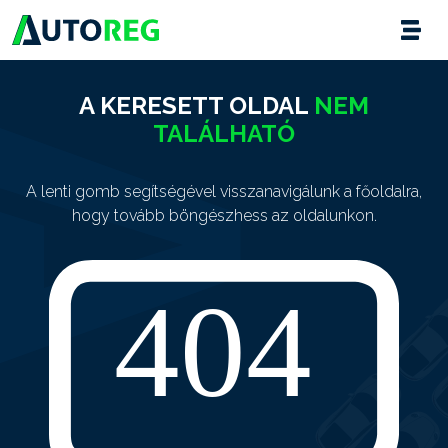
A KERESETT OLDAL
NEM
TALÁLHATÓ
A lenti gomb segítségével visszanavigálunk a főoldalra,
hogy tovább böngészhess az oldalunkon.