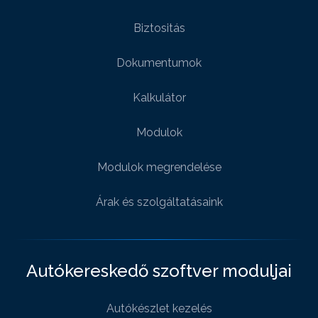
Biztositás
Dokumentumok
Kalkulátor
Modulok
Modulok megrendelése
Árak és szolgáltatásaink
Autókereskedő szoftver moduljai
Autókészlet kezelés