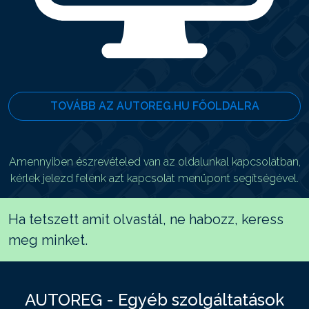
TOVÁBB AZ AUTOREG.HU FŐOLDALRA
Amennyiben észrevételed van az oldalunkal kapcsolatban,
kérlek jelezd felénk azt kapcsolat menüpont segítségével.
Ha tetszett amit olvastál, ne habozz, keress
meg minket.
AUTOREG - Egyéb szolgáltatások