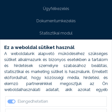
Ügyfélkezelés
Dokumentumkezelés
Statisztikai modul
Weboldal modul
Ez a weboldal sütiket használ
A weboldalunk alapvető működéséhez szükséges
Fényképtár extra modul
sütiket alkalmazunk és bizonyos esetekben a tartalom
és hirdetések személyre szabásához beállítás,
Autómosó modul
statisztikai és marketing sütiket is használunk. Emellett
előfordulhat, hogy közösségi média, hirdetési, és
Feladatütemezés
elemző partnereinkkel megosztjuk az Ön
weboldalhasználati adatait, akik azokat egyéb
Készletfinanszírozás
forrásokból gyűjtött adatokkal kombinálhatják. A sütik
Elengedhetetlen
elfogadásával kapcsolatosan naplózást végzünk és
ezen adatokat 6 hónap után automatikusan töröljük. A