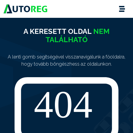
A KERESETT OLDAL
NEM
TALÁLHATÓ
A lenti gomb segítségével visszanavigálunk a főoldalra,
hogy tovább böngészhess az oldalunkon.