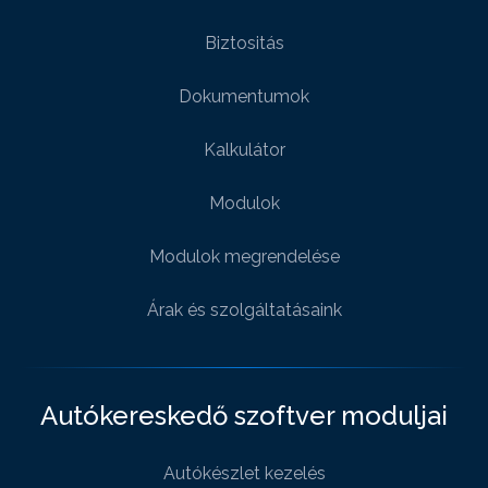
Biztositás
Dokumentumok
Kalkulátor
Modulok
Modulok megrendelése
Árak és szolgáltatásaink
Autókereskedő szoftver moduljai
Autókészlet kezelés