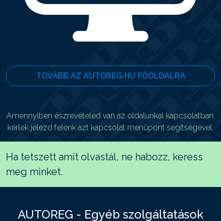
TOVÁBB AZ AUTOREG.HU FŐOLDALRA
Amennyiben észrevételed van az oldalunkal kapcsolatban,
kérlek jelezd felénk azt kapcsolat menüpont segítségével.
Ha tetszett amit olvastál, ne habozz, keress
meg minket.
AUTOREG - Egyéb szolgáltatások