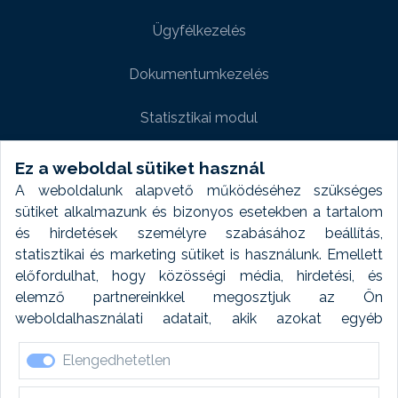
Ügyfélkezelés
Dokumentumkezelés
Statisztikai modul
Weboldal modul
Ez a weboldal sütiket használ
A weboldalunk alapvető működéséhez szükséges
Fényképtár extra modul
sütiket alkalmazunk és bizonyos esetekben a tartalom
és hirdetések személyre szabásához beállítás,
Autómosó modul
statisztikai és marketing sütiket is használunk. Emellett
előfordulhat, hogy közösségi média, hirdetési, és
Feladatütemezés
elemző partnereinkkel megosztjuk az Ön
weboldalhasználati adatait, akik azokat egyéb
Készletfinanszírozás
forrásokból gyűjtött adatokkal kombinálhatják. A sütik
Elengedhetetlen
elfogadásával kapcsolatosan naplózást végzünk és
ezen adatokat 6 hónap után automatikusan töröljük. A