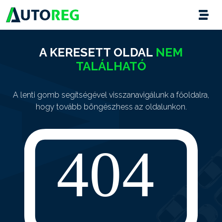
A KERESETT OLDAL
NEM
TALÁLHATÓ
A lenti gomb segítségével visszanavigálunk a főoldalra,
hogy tovább böngészhess az oldalunkon.