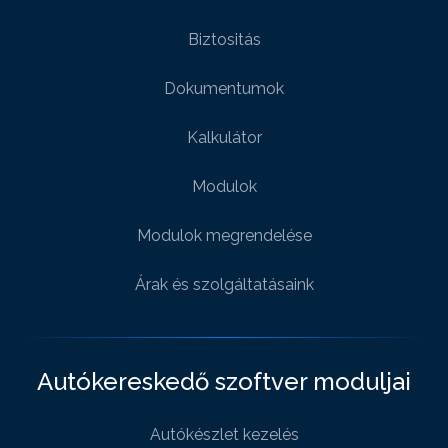
Biztositás
Dokumentumok
Kalkulátor
Modulok
Modulok megrendelése
Árak és szolgáltatásaink
Autókereskedő szoftver moduljai
Autókészlet kezelés