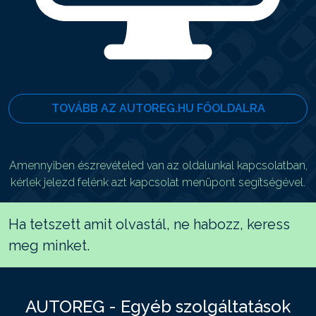
TOVÁBB AZ AUTOREG.HU FŐOLDALRA
Amennyiben észrevételed van az oldalunkal kapcsolatban,
kérlek jelezd felénk azt kapcsolat menüpont segítségével.
Ha tetszett amit olvastál, ne habozz, keress
meg minket.
AUTOREG - Egyéb szolgáltatások