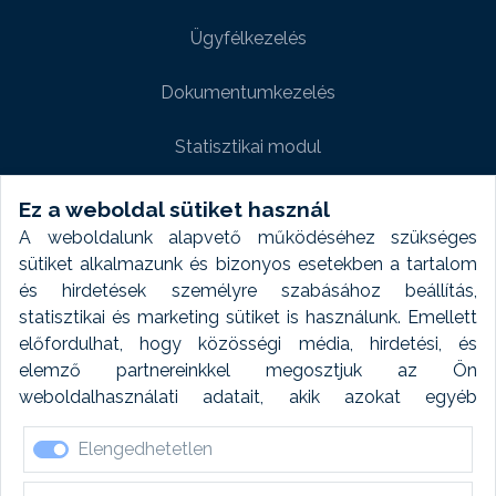
Ügyfélkezelés
Dokumentumkezelés
Statisztikai modul
Weboldal modul
Ez a weboldal sütiket használ
A weboldalunk alapvető működéséhez szükséges
Fényképtár extra modul
sütiket alkalmazunk és bizonyos esetekben a tartalom
és hirdetések személyre szabásához beállítás,
Autómosó modul
statisztikai és marketing sütiket is használunk. Emellett
előfordulhat, hogy közösségi média, hirdetési, és
Feladatütemezés
elemző partnereinkkel megosztjuk az Ön
weboldalhasználati adatait, akik azokat egyéb
Készletfinanszírozás
forrásokból gyűjtött adatokkal kombinálhatják. A sütik
Elengedhetetlen
elfogadásával kapcsolatosan naplózást végzünk és
ezen adatokat 6 hónap után automatikusan töröljük. A