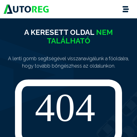
A KERESETT OLDAL
NEM
TALÁLHATÓ
A lenti gomb segítségével visszanavigálunk a főoldalra,
hogy tovább böngészhess az oldalunkon.