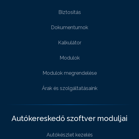
Biztositás
Dokumentumok
Kalkulátor
Modulok
Modulok megrendelése
Árak és szolgáltatásaink
Autókereskedő szoftver moduljai
Autókészlet kezelés