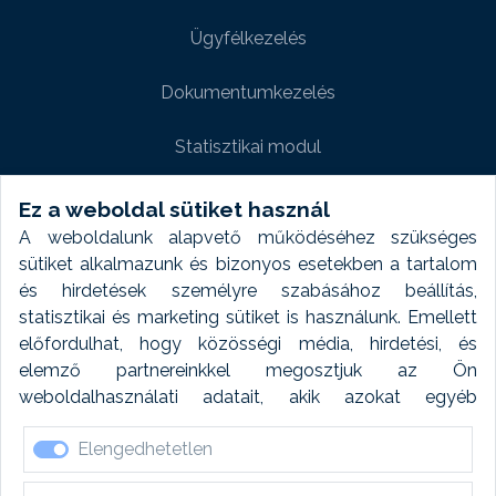
Ügyfélkezelés
Dokumentumkezelés
Statisztikai modul
Weboldal modul
Ez a weboldal sütiket használ
A weboldalunk alapvető működéséhez szükséges
Fényképtár extra modul
sütiket alkalmazunk és bizonyos esetekben a tartalom
és hirdetések személyre szabásához beállítás,
Autómosó modul
statisztikai és marketing sütiket is használunk. Emellett
előfordulhat, hogy közösségi média, hirdetési, és
Feladatütemezés
elemző partnereinkkel megosztjuk az Ön
weboldalhasználati adatait, akik azokat egyéb
Készletfinanszírozás
forrásokból gyűjtött adatokkal kombinálhatják. A sütik
Elengedhetetlen
elfogadásával kapcsolatosan naplózást végzünk és
ezen adatokat 6 hónap után automatikusan töröljük. A