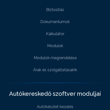
Biztositás
Dokumentumok
Kalkulátor
Modulok
Modulok megrendelése
Árak és szolgáltatásaink
Autókereskedő szoftver moduljai
Autókészlet kezelés