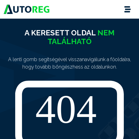
A KERESETT OLDAL
NEM
TALÁLHATÓ
A lenti gomb segítségével visszanavigálunk a főoldalra,
hogy tovább böngészhess az oldalunkon.