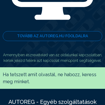
TOVÁBB AZ AUTOREG.HU FŐOLDALRA
Amennyiben észrevételed van az oldalunkal kapcsolatban,
kérlek jelezd felénk azt kapcsolat menüpont segítségével.
Ha tetszett amit olvastál, ne habozz, keress
meg minket.
AUTOREG - Egyéb szolgáltatások