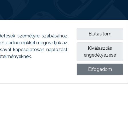
Elutasítom
detések személyre szabásához
emző partnereinkkel megosztjuk az
Kiválasztás
ásával kapcsolatosan naplózást
engedélyezése
vetelményeknek.
Elfogadom
ket.