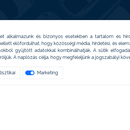
t alkalmazunk és bizonyos esetekben a tartalom és hir
 Emellett előfordulhat, hogy közösségi média, hirdetési, és el
sokból gyűjtött adatokkal kombinálhatják. A sütik elfogad
ljük. A naplózás célja, hogy megfeleljünk a jogszabályi kö
isztikai
Marketing
tetszett amit olvastál, ne habozz, keress meg min
AUTOREG - Egyéb szolgáltatások