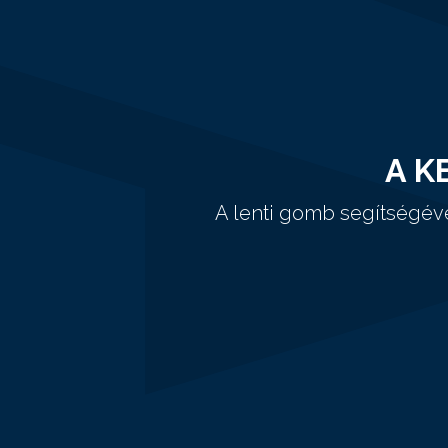
A K
A lenti gomb segítségév