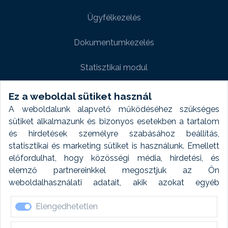
Ügyfélkezelés
Dokumentumkezelés
Statisztikai modul
Weboldal modul
Ez a weboldal sütiket használ
A weboldalunk alapvető működéséhez szükséges
Fényképtár extra modul
sütiket alkalmazunk és bizonyos esetekben a tartalom
és hirdetések személyre szabásához beállítás,
Autómosó modul
statisztikai és marketing sütiket is használunk. Emellett
előfordulhat, hogy közösségi média, hirdetési, és
Feladatütemezés
elemző partnereinkkel megosztjuk az Ön
weboldalhasználati adatait, akik azokat egyéb
Készletfinanszírozás
forrásokból gyűjtött adatokkal kombinálhatják. A sütik
Elengedhetetlen
elfogadásával kapcsolatosan naplózást végzünk és
ezen adatokat 6 hónap után automatikusan töröljük. A