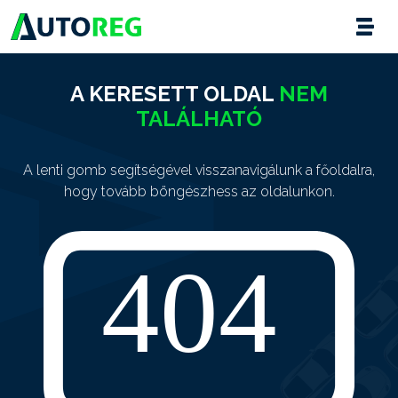
A KERESETT OLDAL
NEM
TALÁLHATÓ
A lenti gomb segítségével visszanavigálunk a főoldalra,
hogy tovább böngészhess az oldalunkon.