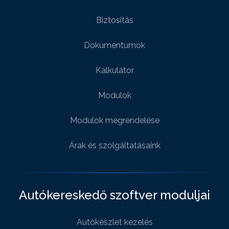
Biztositás
Dokumentumok
Kalkulátor
Modulok
Modulok megrendelése
Árak és szolgáltatásaink
Autókereskedő szoftver moduljai
Autókészlet kezelés