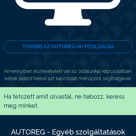
TOVÁBB AZ AUTOREG.HU FŐOLDALRA
Amennyiben észrevételed van az oldalunkal kapcsolatban,
kérlek jelezd felénk azt kapcsolat menüpont segítségével.
Ha tetszett amit olvastál, ne habozz, keress
meg minket.
AUTOREG - Egyéb szolgáltatások