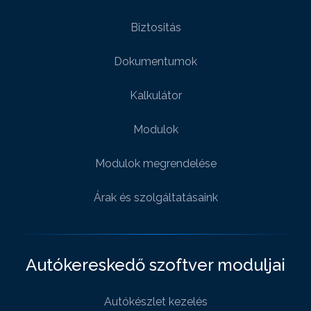
Biztositás
Dokumentumok
Kalkulátor
Modulok
Modulok megrendelése
Árak és szolgáltatásaink
Autókereskedő szoftver moduljai
Autókészlet kezelés