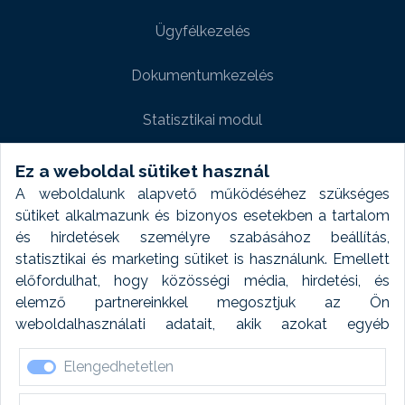
Ügyfélkezelés
Dokumentumkezelés
Statisztikai modul
Weboldal modul
Ez a weboldal sütiket használ
A weboldalunk alapvető működéséhez szükséges
Fényképtár extra modul
sütiket alkalmazunk és bizonyos esetekben a tartalom
és hirdetések személyre szabásához beállítás,
Autómosó modul
statisztikai és marketing sütiket is használunk. Emellett
előfordulhat, hogy közösségi média, hirdetési, és
Feladatütemezés
elemző partnereinkkel megosztjuk az Ön
weboldalhasználati adatait, akik azokat egyéb
Készletfinanszírozás
forrásokból gyűjtött adatokkal kombinálhatják. A sütik
Elengedhetetlen
elfogadásával kapcsolatosan naplózást végzünk és
ezen adatokat 6 hónap után automatikusan töröljük. A