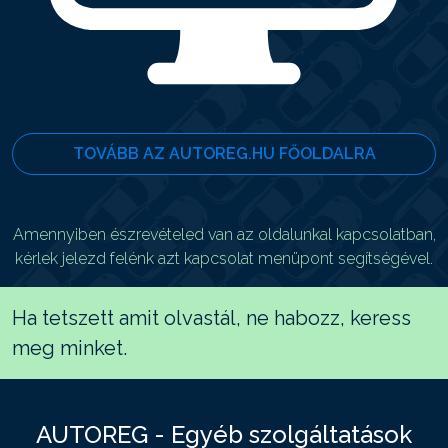
TOVÁBB AZ AUTOREG.HU FŐOLDALRA
Amennyiben észrevételed van az oldalunkal kapcsolatban,
kérlek jelezd felénk azt kapcsolat menüpont segítségével.
Ha tetszett amit olvastál, ne habozz, keress
meg minket.
AUTOREG - Egyéb szolgáltatások