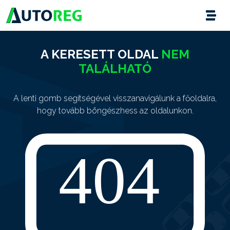
A KERESETT OLDAL
NEM
TALÁLHATÓ
A lenti gomb segítségével visszanavigálunk a főoldalra,
hogy tovább böngészhess az oldalunkon.