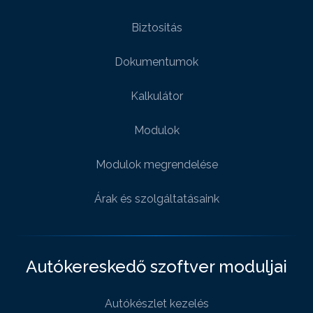
Biztositás
Dokumentumok
Kalkulátor
Modulok
Modulok megrendelése
Árak és szolgáltatásaink
Autókereskedő szoftver moduljai
Autókészlet kezelés