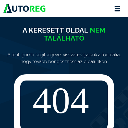
A KERESETT OLDAL
NEM
TALÁLHATÓ
A lenti gomb segítségével visszanavigálunk a főoldalra,
hogy tovább böngészhess az oldalunkon.