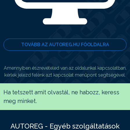
TOVÁBB AZ AUTOREG.HU FŐOLDALRA
Amennyiben észrevételed van az oldalunkal kapcsolatban,
kérlek jelezd felénk azt kapcsolat menüpont segítségével.
Ha tetszett amit olvastál, ne habozz, keress
meg minket.
AUTOREG - Egyéb szolgáltatások