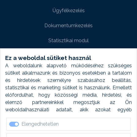
Ügyfélkezelés
Dokumentumkezelés
Statisztikai modul
Weboldal modul
Ez a weboldal sütiket használ
A weboldalunk alapvető működéséhez szükséges
Fényképtár extra modul
sütiket alkalmazunk és bizonyos esetekben a tartalom
és hirdetések személyre szabásához beállítás,
Autómosó modul
statisztikai és marketing sütiket is használunk. Emellett
előfordulhat, hogy közösségi média, hirdetési, és
Feladatütemezés
elemző partnereinkkel megosztjuk az Ön
weboldalhasználati adatait, akik azokat egyéb
Készletfinanszírozás
forrásokból gyűjtött adatokkal kombinálhatják. A sütik
Elengedhetetlen
elfogadásával kapcsolatosan naplózást végzünk és
ezen adatokat 6 hónap után automatikusan töröljük. A