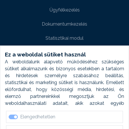
Ügyfélkezelés
Dokumentumkezelés
Statisztikai modul
Weboldal modul
Ez a weboldal sütiket használ
A weboldalunk alapvető működéséhez szükséges
Fényképtár extra modul
sütiket alkalmazunk és bizonyos esetekben a tartalom
és hirdetések személyre szabásához beállítás,
Autómosó modul
statisztikai és marketing sütiket is használunk. Emellett
előfordulhat, hogy közösségi média, hirdetési, és
Feladatütemezés
elemző partnereinkkel megosztjuk az Ön
weboldalhasználati adatait, akik azokat egyéb
Készletfinanszírozás
forrásokból gyűjtött adatokkal kombinálhatják. A sütik
Elengedhetetlen
elfogadásával kapcsolatosan naplózást végzünk és
ezen adatokat 6 hónap után automatikusan töröljük. A