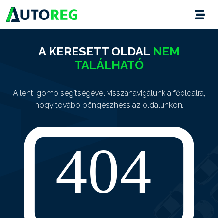
A KERESETT OLDAL
NEM
TALÁLHATÓ
A lenti gomb segítségével visszanavigálunk a főoldalra,
hogy tovább böngészhess az oldalunkon.