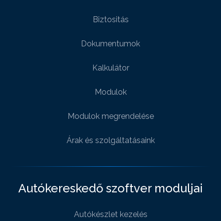
Biztositás
Dokumentumok
Kalkulátor
Modulok
Modulok megrendelése
Árak és szolgáltatásaink
Autókereskedő szoftver moduljai
Autókészlet kezelés