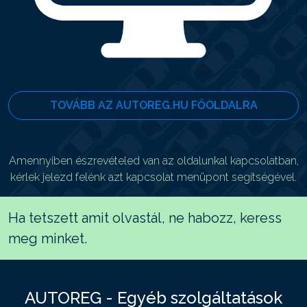
TOVÁBB AZ AUTOREG.HU FŐOLDALRA
Amennyiben észrevételed van az oldalunkal kapcsolatban,
kérlek jelezd felénk azt kapcsolat menüpont segítségével.
Ha tetszett amit olvastál, ne habozz, keress
meg minket.
AUTOREG - Egyéb szolgáltatások