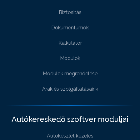
Biztositás
Dokumentumok
Kalkulátor
Modulok
Modulok megrendelése
Árak és szolgáltatásaink
Autókereskedő szoftver moduljai
Autókészlet kezelés