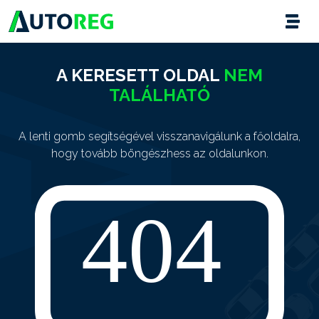
A KERESETT OLDAL
NEM
TALÁLHATÓ
A lenti gomb segítségével visszanavigálunk a főoldalra,
hogy tovább böngészhess az oldalunkon.