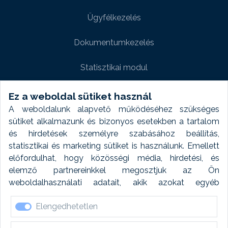
Ügyfélkezelés
Dokumentumkezelés
Statisztikai modul
Weboldal modul
Ez a weboldal sütiket használ
A weboldalunk alapvető működéséhez szükséges
Fényképtár extra modul
sütiket alkalmazunk és bizonyos esetekben a tartalom
és hirdetések személyre szabásához beállítás,
Autómosó modul
statisztikai és marketing sütiket is használunk. Emellett
előfordulhat, hogy közösségi média, hirdetési, és
Feladatütemezés
elemző partnereinkkel megosztjuk az Ön
weboldalhasználati adatait, akik azokat egyéb
Készletfinanszírozás
forrásokból gyűjtött adatokkal kombinálhatják. A sütik
Elengedhetetlen
elfogadásával kapcsolatosan naplózást végzünk és
ezen adatokat 6 hónap után automatikusan töröljük. A