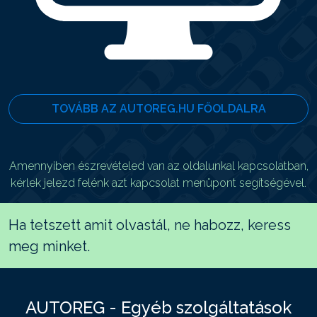
TOVÁBB AZ AUTOREG.HU FŐOLDALRA
Amennyiben észrevételed van az oldalunkal kapcsolatban,
kérlek jelezd felénk azt kapcsolat menüpont segítségével.
Ha tetszett amit olvastál, ne habozz, keress
meg minket.
AUTOREG - Egyéb szolgáltatások